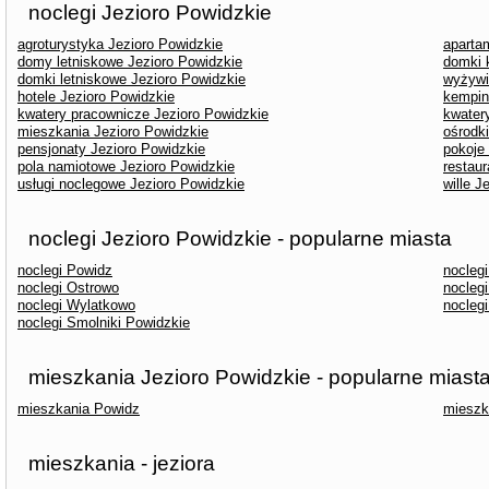
noclegi Jezioro Powidzkie
agroturystyka Jezioro Powidzkie
aparta
domy letniskowe Jezioro Powidzkie
domki 
domki letniskowe Jezioro Powidzkie
wyżywi
hotele Jezioro Powidzkie
kempin
kwatery pracownicze Jezioro Powidzkie
kwater
mieszkania Jezioro Powidzkie
ośrodk
pensjonaty Jezioro Powidzkie
pokoje
pola namiotowe Jezioro Powidzkie
restaur
usługi noclegowe Jezioro Powidzkie
wille J
noclegi Jezioro Powidzkie - popularne miasta
noclegi Powidz
noclegi
noclegi Ostrowo
nocleg
noclegi Wylatkowo
noclegi
noclegi Smolniki Powidzkie
mieszkania Jezioro Powidzkie - popularne miast
mieszkania Powidz
mieszk
mieszkania - jeziora