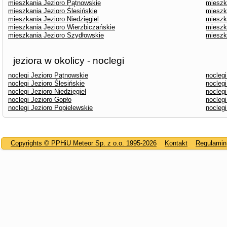
mieszkania Jezioro Pątnowskie
mieszk
mieszkania Jezioro Ślesińskie
mieszk
mieszkania Jezioro Niedzięgiel
mieszk
mieszkania Jezioro Wierzbiczańskie
mieszk
mieszkania Jezioro Szydłowskie
mieszk
jeziora w okolicy - noclegi
noclegi Jezioro Pątnowskie
nocleg
noclegi Jezioro Ślesińskie
noclegi
noclegi Jezioro Niedzięgiel
noclegi
noclegi Jezioro Gopło
noclegi
noclegi Jezioro Popielewskie
nocleg
Copyrights © PPHiU Meteor Sp. z o.o. 1995-2026
Kontakt
Regulamin