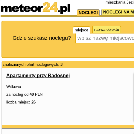
mieszkania Jezi
NOCLEGI NA M
NOCLEGI
nazwa obiektu
miejsce
Gdzie szukasz noclegu?
znalezionych ofert noclegowych:
3
Apartamenty przy Radosnej
Witkowo
za nocleg od
40
PLN
liczba miejsc:
26