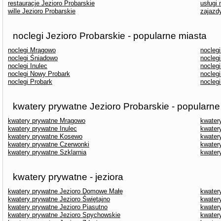
restauracje Jezioro Probarskie
usługi
wille Jezioro Probarskie
zajazd
noclegi Jezioro Probarskie - popularne miasta
noclegi Mrągowo
nocleg
noclegi Śniadowo
nocleg
noclegi Inulec
nocleg
noclegi Nowy Probark
nocleg
noclegi Probark
nocleg
kwatery prywatne Jezioro Probarskie - popularne
kwatery prywatne Mrągowo
kwater
kwatery prywatne Inulec
kwater
kwatery prywatne Kosewo
kwater
kwatery prywatne Czerwonki
kwater
kwatery prywatne Szklarnia
kwater
kwatery prywatne - jeziora
kwatery prywatne Jezioro Domowe Małę
kwater
kwatery prywatne Jezioro Świętajno
kwatery
kwatery prywatne Jezioro Piasutno
kwater
kwatery prywatne Jezioro Spychowskie
kwater