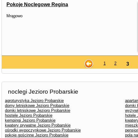
Pokoje Noclegowe Regina
Mrągowo
1
2
3
noclegi Jezioro Probarskie
agroturystyka Jezioro Probarskie
aparta
domy letniskowe Jezioro Probarskie
domki 
domki letniskowe Jezioro Probarskie
wyżywi
hostele Jezioro Probarskie
hotele 
kempingi Jezioro Probarskie
kwater
kwatery prywatne Jezioro Probarskie
mieszk
ośrodki wypoczynkowe Jezioro Probarskie
pensjo
pokoje gościnne Jezioro Probarskie
pola n