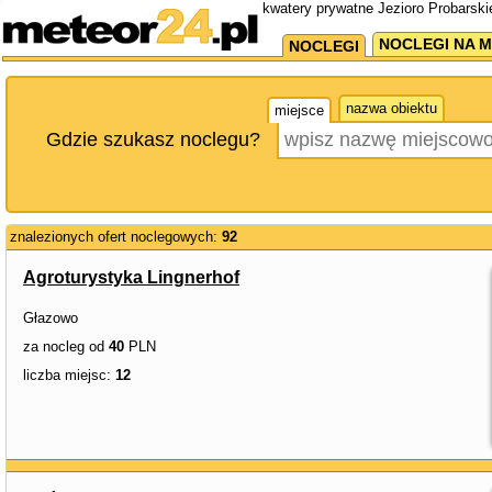
kwatery prywatne Jezioro Probarski
NOCLEGI NA M
NOCLEGI
nazwa obiektu
miejsce
Gdzie szukasz noclegu?
znalezionych ofert noclegowych:
92
Agroturystyka Lingnerhof
Głazowo
za nocleg od
40
PLN
liczba miejsc:
12