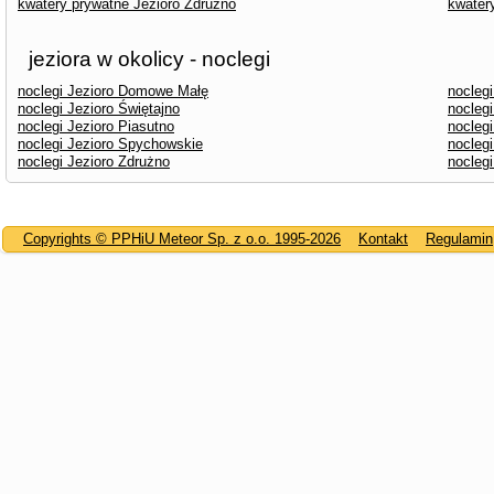
kwatery prywatne Jezioro Zdrużno
kwater
jeziora w okolicy - noclegi
noclegi Jezioro Domowe Małę
nocleg
noclegi Jezioro Świętajno
noclegi
noclegi Jezioro Piasutno
nocleg
noclegi Jezioro Spychowskie
noclegi
noclegi Jezioro Zdrużno
nocleg
Copyrights © PPHiU Meteor Sp. z o.o. 1995-2026
Kontakt
Regulamin