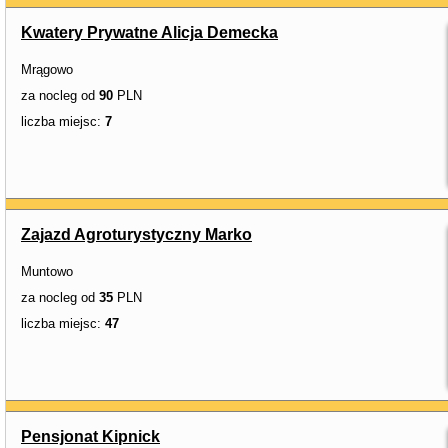
Kwatery Prywatne Alicja Demecka
Mrągowo
za nocleg od
90
PLN
liczba miejsc:
7
Zajazd Agroturystyczny Marko
Muntowo
za nocleg od
35
PLN
liczba miejsc:
47
Pensjonat Kipnick