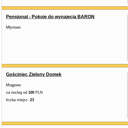
Pensjonat - Pokoje do wynajęcia BARON
Młynowo
Gościniec Zielony Domek
Mrągowo
za nocleg od
100
PLN
liczba miejsc:
23