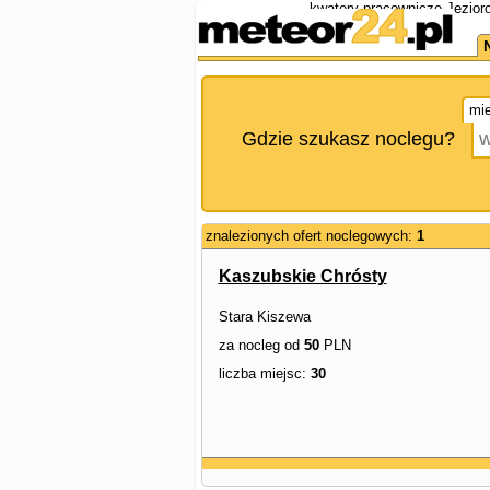
kwatery pracownicze Jezior
mie
Gdzie szukasz noclegu?
znalezionych ofert noclegowych:
1
Kaszubskie Chrósty
Stara Kiszewa
za nocleg od
50
PLN
liczba miejsc:
30