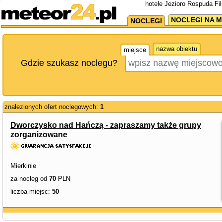
hotele Jezioro Rospuda Fi
NOCLEGI NA M
NOCLEGI
nazwa obiektu
miejsce
Gdzie szukasz noclegu?
znalezionych ofert noclegowych:
1
Dworczysko nad Hańczą - zapraszamy także grupy
zorganizowane
Mierkinie
za nocleg od
70
PLN
liczba miejsc:
50