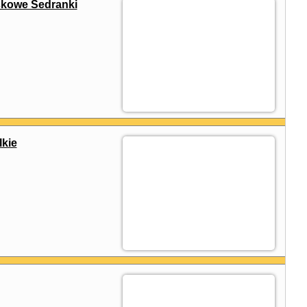
skowe Sedranki
lkie