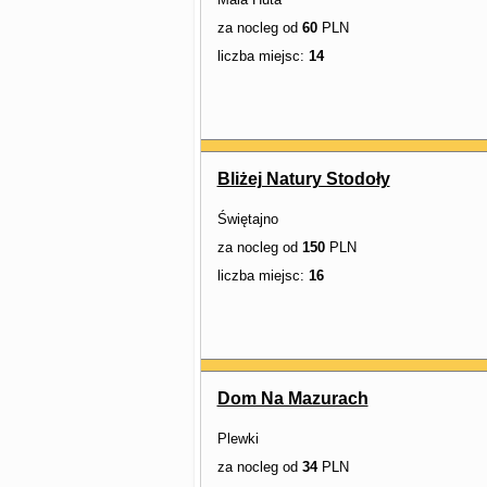
za nocleg od
60
PLN
liczba miejsc:
14
Bliżej Natury Stodoły
Świętajno
za nocleg od
150
PLN
liczba miejsc:
16
Dom Na Mazurach
Plewki
za nocleg od
34
PLN