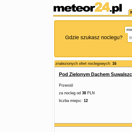
mie
Gdzie szukasz noclegu?
znalezionych ofert noclegowych:
16
Pod Zielonym Dachem Suwalszc
Przerośl
za nocleg od
38
PLN
liczba miejsc:
12