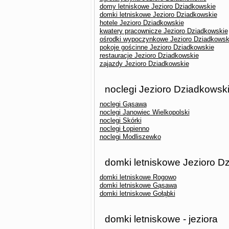
domy letniskowe Jezioro Dziadkowskie
domki letniskowe Jezioro Dziadkowskie
hotele Jezioro Dziadkowskie
kwatery pracownicze Jezioro Dziadkowskie
ośrodki wypoczynkowe Jezioro Dziadkowsk
pokoje gościnne Jezioro Dziadkowskie
restauracje Jezioro Dziadkowskie
zajazdy Jezioro Dziadkowskie
noclegi Jezioro Dziadkowski
noclegi Gąsawa
noclegi Janowiec Wielkopolski
noclegi Skórki
noclegi Łopienno
noclegi Modliszewko
domki letniskowe Jezioro D
domki letniskowe Rogowo
domki letniskowe Gąsawa
domki letniskowe Gołąbki
domki letniskowe - jeziora