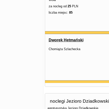
za nocleg od
25
PLN
liczba miejsc:
85
Dworek Hetmański
Chomiąża Szlachecka
noclegi Jezioro Dziadkowsk
agroturystyka Jezioro Dziadkowskie