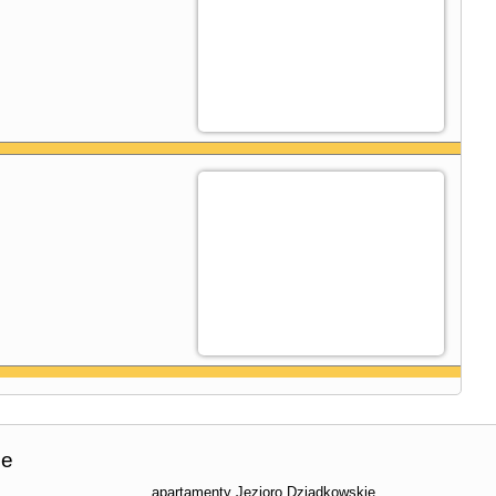
ie
apartamenty Jezioro Dziadkowskie