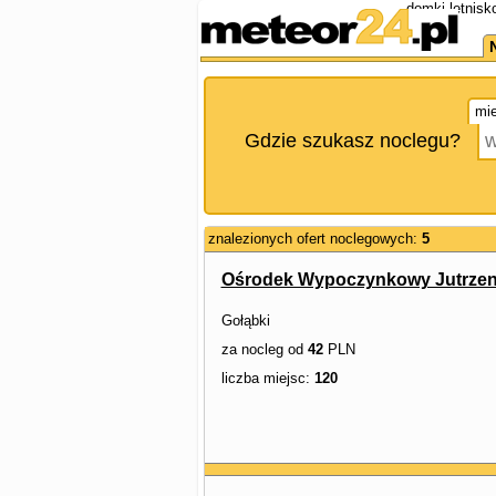
domki letnisk
mie
Gdzie szukasz noclegu?
znalezionych ofert noclegowych:
5
Ośrodek Wypoczynkowy Jutrze
Gołąbki
za nocleg od
42
PLN
liczba miejsc:
120