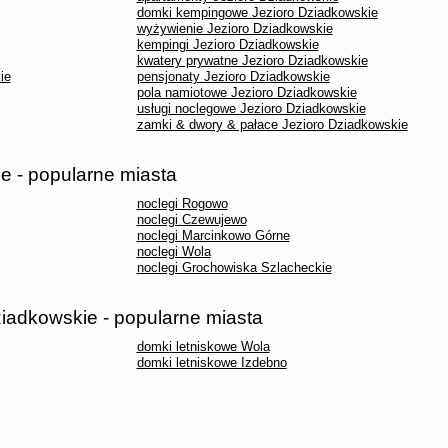
domki kempingowe Jezioro Dziadkowskie
wyżywienie Jezioro Dziadkowskie
kempingi Jezioro Dziadkowskie
kwatery prywatne Jezioro Dziadkowskie
ie
pensjonaty Jezioro Dziadkowskie
pola namiotowe Jezioro Dziadkowskie
usługi noclegowe Jezioro Dziadkowskie
zamki & dwory & pałace Jezioro Dziadkowskie
e - popularne miasta
noclegi Rogowo
noclegi Czewujewo
noclegi Marcinkowo Górne
noclegi Wola
noclegi Grochowiska Szlacheckie
ziadkowskie - popularne miasta
domki letniskowe Wola
domki letniskowe Izdebno