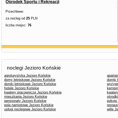
Ośrodek Sportu i Rekreacji
Przechlewo
za nocleg od
25
PLN
liczba miejsc:
76
noclegi Jezioro Końskie
agroturystyka Jezioro Końskie
aparta
domy letniskowe Jezioro Końskie
domki 
domki letniskowe Jezioro Końskie
wyżywi
hotele Jezioro Końskie
kempin
kwatery pracownicze Jezioro Końskie
kwater
mieszkania Jezioro Końskie
ośrodk
pensjonaty Jezioro Końskie
pokoje
pola namiotowe Jezioro Końskie
restaur
usługi noclegowe Jezioro Końskie
wille J