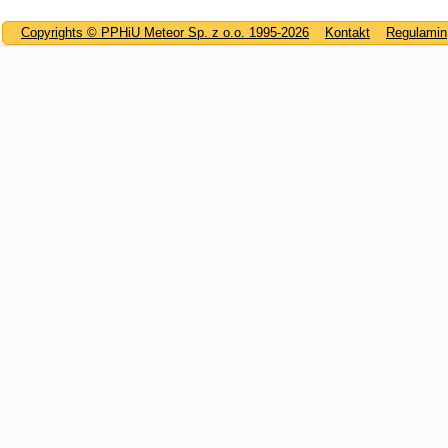
Copyrights © PPHiU Meteor Sp. z o.o. 1995-2026
Kontakt
Regulamin