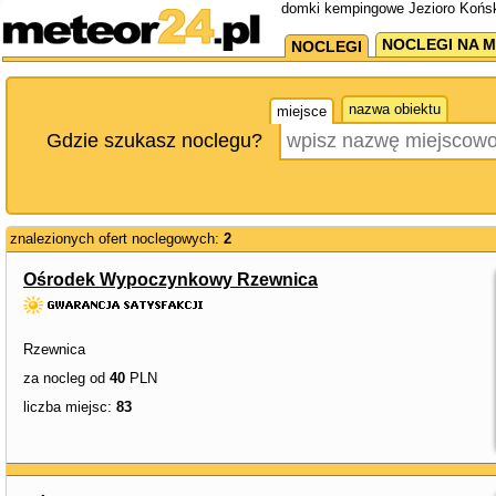
domki kempingowe Jezioro Końsk
NOCLEGI NA M
NOCLEGI
nazwa obiektu
miejsce
Gdzie szukasz noclegu?
znalezionych ofert noclegowych:
2
Ośrodek Wypoczynkowy Rzewnica
Rzewnica
za nocleg od
40
PLN
liczba miejsc:
83