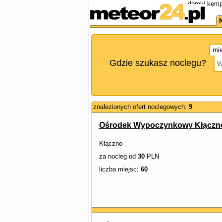
domki kemp
mie
Gdzie szukasz noclegu?
znalezionych ofert noclegowych:
9
Ośrodek Wypoczynkowy Kłączn
Kłączno
za nocleg od
30
PLN
liczba miejsc:
60