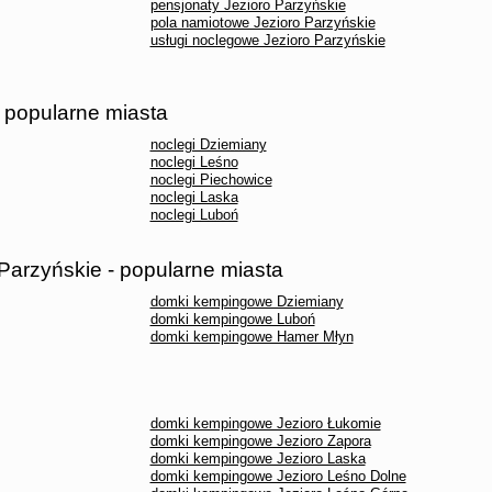
pensjonaty Jezioro Parzyńskie
pola namiotowe Jezioro Parzyńskie
usługi noclegowe Jezioro Parzyńskie
- popularne miasta
noclegi Dziemiany
noclegi Leśno
noclegi Piechowice
noclegi Laska
noclegi Luboń
arzyńskie - popularne miasta
domki kempingowe Dziemiany
domki kempingowe Luboń
domki kempingowe Hamer Młyn
domki kempingowe Jezioro Łukomie
domki kempingowe Jezioro Zapora
domki kempingowe Jezioro Laska
domki kempingowe Jezioro Leśno Dolne