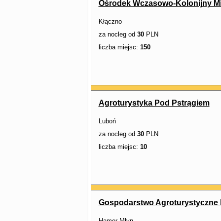
Ośrodek Wczasowo-Kolonijny M
Kłączno
za nocleg od
30
PLN
liczba miejsc:
150
Agroturystyka Pod Pstrągiem
Luboń
za nocleg od
30
PLN
liczba miejsc:
10
Gospodarstwo Agroturystyczne
Hamer Młyn