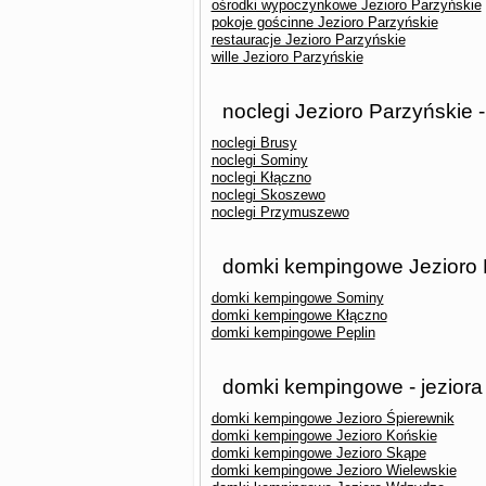
ośrodki wypoczynkowe Jezioro Parzyńskie
pokoje gościnne Jezioro Parzyńskie
restauracje Jezioro Parzyńskie
wille Jezioro Parzyńskie
noclegi Jezioro Parzyńskie 
noclegi Brusy
noclegi Sominy
noclegi Kłączno
noclegi Skoszewo
noclegi Przymuszewo
domki kempingowe Jezioro P
domki kempingowe Sominy
domki kempingowe Kłączno
domki kempingowe Peplin
domki kempingowe - jeziora
domki kempingowe Jezioro Śpierewnik
domki kempingowe Jezioro Końskie
domki kempingowe Jezioro Skąpe
domki kempingowe Jezioro Wielewskie