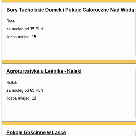
Bory Tucholskie Domek i Pokoje Całoroczne Nad Wodą
Rytel
za nocleg od
35
PLN
liczba miejsc:
15
Agroturystyka u Leśnika - Kajaki
Rolbik
za nocleg od
65
PLN
liczba miejsc:
12
Pokoje Gościnne w Lasce