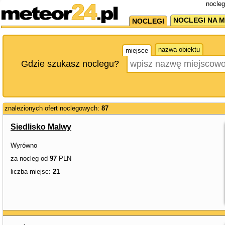
nocleg
NOCLEGI NA M
NOCLEGI
nazwa obiektu
miejsce
Gdzie szukasz noclegu?
znalezionych ofert noclegowych:
87
Siedlisko Malwy
Wyrówno
za nocleg od
97
PLN
liczba miejsc:
21