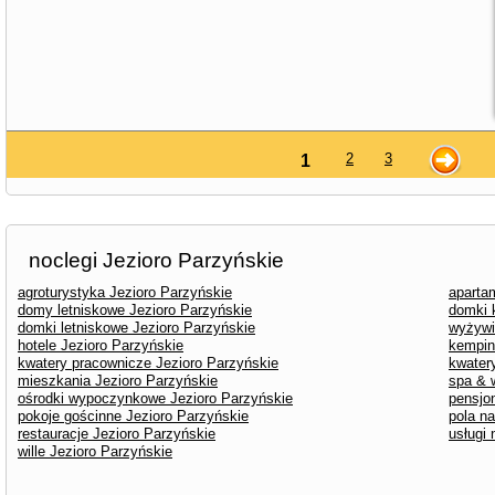
2
3
1
noclegi Jezioro Parzyńskie
agroturystyka Jezioro Parzyńskie
aparta
domy letniskowe Jezioro Parzyńskie
domki 
domki letniskowe Jezioro Parzyńskie
wyżywi
hotele Jezioro Parzyńskie
kempin
kwatery pracownicze Jezioro Parzyńskie
kwater
mieszkania Jezioro Parzyńskie
spa & 
ośrodki wypoczynkowe Jezioro Parzyńskie
pensjo
pokoje gościnne Jezioro Parzyńskie
pola n
restauracje Jezioro Parzyńskie
usługi
wille Jezioro Parzyńskie