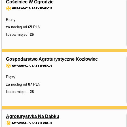
Gościniec W Ogrodzie
Brusy
za nocleg od
65
PLN
liczba miejsc:
26
Gospodarstwo Agroturystyczne Kozłowiec
Płęsy
za nocleg od
87
PLN
liczba miejsc:
28
Agroturystyka Na Dąbku