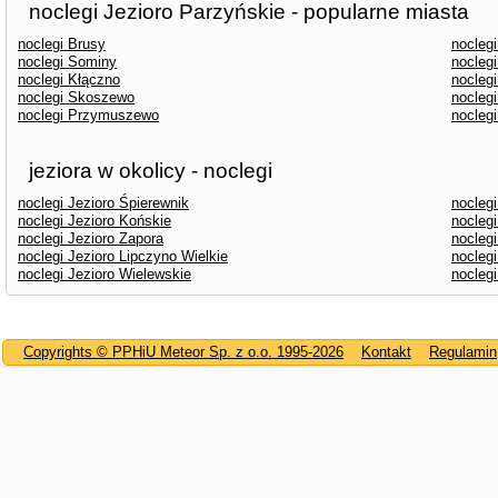
noclegi Jezioro Parzyńskie - popularne miasta
noclegi Brusy
nocleg
noclegi Sominy
nocleg
noclegi Kłączno
nocleg
noclegi Skoszewo
nocleg
noclegi Przymuszewo
nocleg
jeziora w okolicy - noclegi
noclegi Jezioro Śpierewnik
nocleg
noclegi Jezioro Końskie
nocleg
noclegi Jezioro Zapora
nocleg
noclegi Jezioro Lipczyno Wielkie
noclegi
noclegi Jezioro Wielewskie
nocleg
Copyrights © PPHiU Meteor Sp. z o.o. 1995-2026
Kontakt
Regulamin