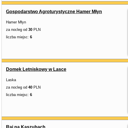
Gospodarstwo Agroturystyczne Hamer Młyn
Hamer Młyn
za nocleg od
30
PLN
liczba miejsc:
6
Domek Letniskowy w Lasce
Laska
za nocleg od
40
PLN
liczba miejsc:
6
Raj na Kaszubach