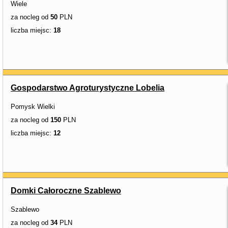
Wiele
za nocleg od
50
PLN
liczba miejsc:
18
Gospodarstwo Agroturystyczne Lobelia
Pomysk Wielki
za nocleg od
150
PLN
liczba miejsc:
12
Domki Całoroczne Szablewo
Szablewo
za nocleg od
34
PLN