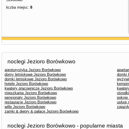
liczba miejsc:
8
noclegi Jezioro Borówkowo
agroturystyka Jezioro Borówkowo
aparta
domy letniskowe Jezioro Borówkowo
domki 
domki letniskowe Jezioro Borówkowo
wyżywi
hotele Jezioro Borówkowo
kempin
kwatery pracownicze Jezioro Borówkowo
kwater
mieszkania Jezioro Borówkowo
ośrodk
pensjonaty Jezioro Borówkowo
pokoje
restauracje Jezioro Borówkowo
usługi
wille Jezioro Borówkowo
zajazd
zamki & dwory & pałace Jezioro Borówkowo
noclegi Jezioro Borówkowo - popularne miasta