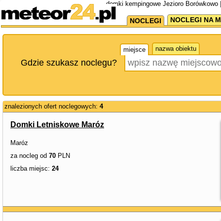
domki kempingowe Jezioro Borówkowo 
NOCLEGI NA M
NOCLEGI
nazwa obiektu
miejsce
Gdzie szukasz noclegu?
znalezionych ofert noclegowych:
4
Domki Letniskowe Maróz
Maróz
za nocleg od
70
PLN
liczba miejsc:
24