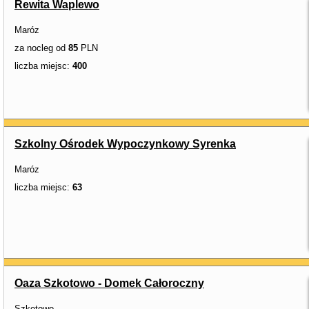
Rewita Waplewo
Maróz
za nocleg od
85
PLN
liczba miejsc:
400
Szkolny Ośrodek Wypoczynkowy Syrenka
Maróz
liczba miejsc:
63
Oaza Szkotowo - Domek Całoroczny
Szkotowo