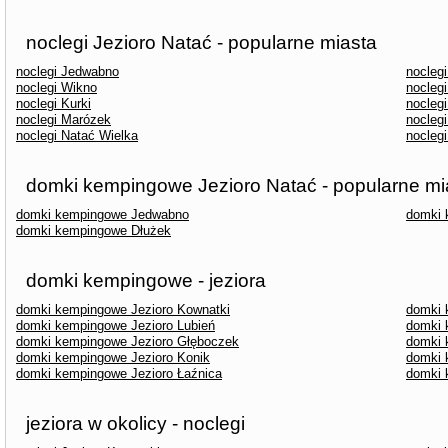
noclegi Jezioro Natać - popularne miasta
noclegi Jedwabno
nocleg
noclegi Wikno
nocleg
noclegi Kurki
nocleg
noclegi Marózek
nocleg
noclegi Natać Wielka
noclegi
domki kempingowe Jezioro Natać - popularne mi
domki kempingowe Jedwabno
domki 
domki kempingowe Dłużek
domki kempingowe - jeziora
domki kempingowe Jezioro Kownatki
domki 
domki kempingowe Jezioro Lubień
domki 
domki kempingowe Jezioro Głęboczek
domki 
domki kempingowe Jezioro Konik
domki 
domki kempingowe Jezioro Łaźnica
domki 
jeziora w okolicy - noclegi