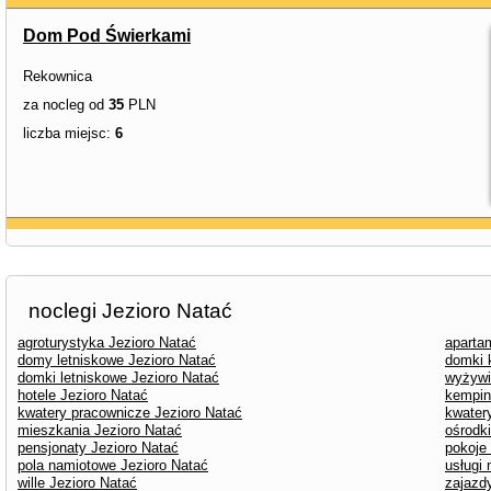
Dom Pod Świerkami
Rekownica
za nocleg od
35
PLN
liczba miejsc:
6
noclegi Jezioro Natać
agroturystyka Jezioro Natać
aparta
domy letniskowe Jezioro Natać
domki 
domki letniskowe Jezioro Natać
wyżywi
hotele Jezioro Natać
kempin
kwatery pracownicze Jezioro Natać
kwater
mieszkania Jezioro Natać
ośrodk
pensjonaty Jezioro Natać
pokoje
pola namiotowe Jezioro Natać
usługi
wille Jezioro Natać
zajazd