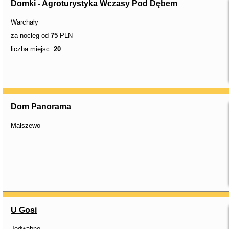
Domki - Agroturystyka Wczasy Pod Dębem
Warchały
za nocleg od
75
PLN
liczba miejsc:
20
Dom Panorama
Małszewo
U Gosi
Jedwabno