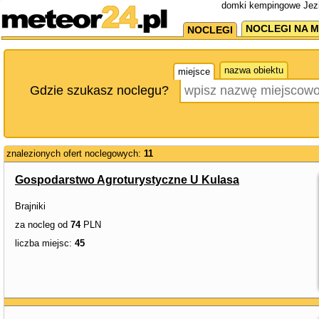
domki kempingowe Jezi
NOCLEGI NA M
NOCLEGI
nazwa obiektu
miejsce
Gdzie szukasz noclegu?
znalezionych ofert noclegowych:
11
Gospodarstwo Agroturystyczne U Kulasa
Brajniki
za nocleg od
74
PLN
liczba miejsc:
45