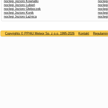
noclegi Jezioro Kownatki
nocleg
noclegi Jezioro Lubień
noclegi
noclegi Jezioro Głęboczek
nocleg
noclegi Jezioro Konik
nocleg
noclegi Jezioro Łaźnica
nocleg
Copyrights © PPHiU Meteor Sp. z o.o. 1995-2026
Kontakt
Regulamin