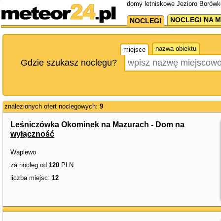
domy letniskowe Jezioro Borówk
NOCLEGI NA M
NOCLEGI
nazwa obiektu
miejsce
Gdzie szukasz noclegu?
znalezionych ofert noclegowych:
9
Leśniczówka Okominek na Mazurach - Dom na
wyłączność
Waplewo
za nocleg od
120
PLN
liczba miejsc:
12