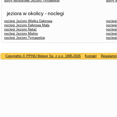
domy letniskowe Jezioro Tymawskie
domy l
jeziora w okolicy - noclegi
noclegi Jezioro Wielka Dąbrowa
noclegi
noclegi Jezioro Dąbrowa Mała
nocleg
noclegi Jezioro Natać
noclegi
noclegi Jezioro Mielno
nocleg
noclegi Jezioro Tymawskie
noclegi
Copyrights © PPHiU Meteor Sp. z o.o. 1995-2026
Kontakt
Regulamin