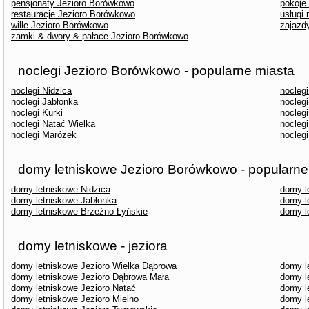
pensjonaty Jezioro Borówkowo
pokoje
restauracje Jezioro Borówkowo
usługi
wille Jezioro Borówkowo
zajazd
zamki & dwory & pałace Jezioro Borówkowo
noclegi Jezioro Borówkowo - popularne miasta
noclegi Nidzica
nocleg
noclegi Jabłonka
nocleg
noclegi Kurki
nocleg
noclegi Natać Wielka
nocleg
noclegi Marózek
nocleg
domy letniskowe Jezioro Borówkowo - popularne
domy letniskowe Nidzica
domy l
domy letniskowe Jabłonka
domy l
domy letniskowe Brzeźno Łyńskie
domy l
domy letniskowe - jeziora
domy letniskowe Jezioro Wielka Dąbrowa
domy l
domy letniskowe Jezioro Dąbrowa Mała
domy l
domy letniskowe Jezioro Natać
domy l
domy letniskowe Jezioro Mielno
domy l