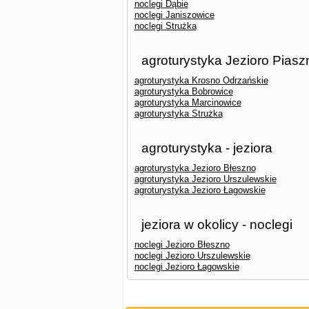
noclegi Dąbie
noclegi Janiszowice
noclegi Strużka
agroturystyka Jezioro Piasz
agroturystyka Krosno Odrzańskie
agroturystyka Bobrowice
agroturystyka Marcinowice
agroturystyka Strużka
agroturystyka - jeziora
agroturystyka Jezioro Błeszno
agroturystyka Jezioro Urszulewskie
agroturystyka Jezioro Łagowskie
jeziora w okolicy - noclegi
noclegi Jezioro Błeszno
noclegi Jezioro Urszulewskie
noclegi Jezioro Łagowskie