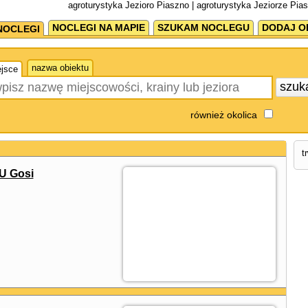
agroturystyka Jezioro Piaszno | agroturystyka Jeziorze Pia
NOCLEGI NA MAPIE
SZUKAM NOCLEGU
DODAJ O
NOCLEGI
nazwa obiektu
jsce
szuk
również okolica
t
U Gosi