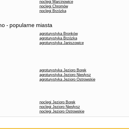
noclegi Marcinowice
noclegi Chromów
noclegi Brzózka
no - popularne miasta
agroturystyka Bronków
agroturystyka Brzózka
agroturystyka Janiszowice
agroturystyka Jezioro Borek
agroturystyka Jezioro Niesłysz
agroturystyka Jezioro Ostrowskie
noclegi Jezioro Borek
noclegi Jezioro Niesłysz
noclegi Jezioro Ostrowskie