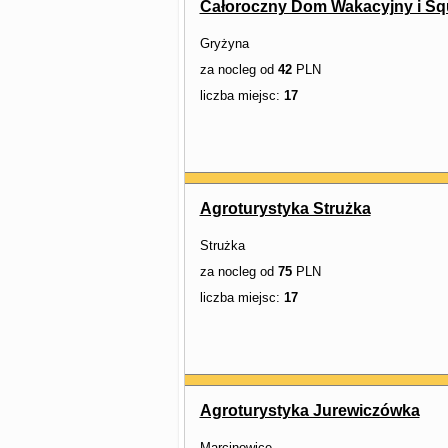
Całoroczny Dom Wakacyjny i Sq
Gryżyna
za nocleg od
42
PLN
liczba miejsc:
17
Agroturystyka Strużka
Strużka
za nocleg od
75
PLN
liczba miejsc:
17
Agroturystyka Jurewiczówka
Marcinowice