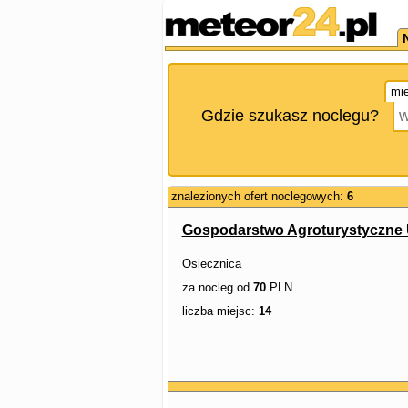
mie
Gdzie szukasz noclegu?
znalezionych ofert noclegowych:
6
Gospodarstwo Agroturystyczne 
Osiecznica
za nocleg od
70
PLN
liczba miejsc:
14