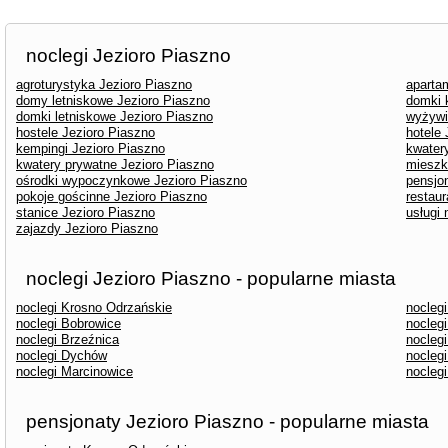
noclegi Jezioro Piaszno
agroturystyka Jezioro Piaszno
aparta
domy letniskowe Jezioro Piaszno
domki 
domki letniskowe Jezioro Piaszno
wyżywi
hostele Jezioro Piaszno
hotele 
kempingi Jezioro Piaszno
kwater
kwatery prywatne Jezioro Piaszno
mieszk
ośrodki wypoczynkowe Jezioro Piaszno
pensjo
pokoje gościnne Jezioro Piaszno
restaur
stanice Jezioro Piaszno
usługi
zajazdy Jezioro Piaszno
noclegi Jezioro Piaszno - popularne miasta
noclegi Krosno Odrzańskie
nocleg
noclegi Bobrowice
noclegi
noclegi Brzeźnica
nocleg
noclegi Dychów
noclegi
noclegi Marcinowice
nocleg
pensjonaty Jezioro Piaszno - popularne miasta