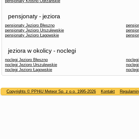
pensjonaty Krosno Odrzańskie
pensjonaty - jeziora
pensjonaty Jezioro Błeszno
pensjo
pensjonaty Jezioro Urszulewskie
pensjo
pensjonaty Jezioro Łagowskie
pensjo
jeziora w okolicy - noclegi
noclegi Jezioro Błeszno
noclegi
noclegi Jezioro Urszulewskie
noclegi
noclegi Jezioro Łagowskie
noclegi
Copyrights © PPHiU Meteor Sp. z o.o. 1995-2026
Kontakt
Regulamin