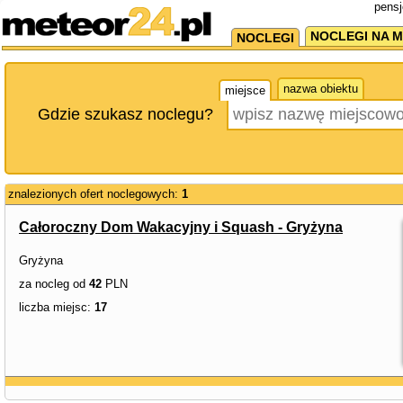
pensj
NOCLEGI NA M
NOCLEGI
nazwa obiektu
miejsce
Gdzie szukasz noclegu?
znalezionych ofert noclegowych:
1
Całoroczny Dom Wakacyjny i Squash - Gryżyna
Gryżyna
za nocleg od
42
PLN
liczba miejsc:
17