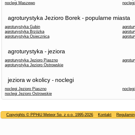
noclegi Maszewo
nocleg
agroturystyka Jezioro Borek - popularne miasta
agroturystyka Gubin
agrotu
agroturystyka Brzózka
agrotu
agroturystyka Osiecznica
agrotu
agroturystyka - jeziora
agroturystyka Jezioro Piaszno
agrotu
agroturystyka Jezioro Ostrowskie
jeziora w okolicy - noclegi
noclegi Jezioro Piaszno
noclegi
noclegi Jezioro Ostrowskie
Copyrights © PPHiU Meteor Sp. z o.o. 1995-2026
Kontakt
Regulamin