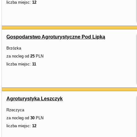
liczba miejsc:
12
Gospodarstwo Agroturystyczne Pod Lipką
Brzózka
za nocleg od
25
PLN
liczba miejsc:
11
Agroturystyka Leszczyk
Rzeczyca
za nocleg od
30
PLN
liczba miejsc:
12