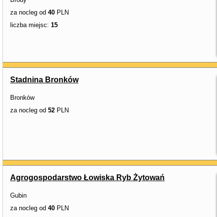
za nocleg od
40
PLN
liczba miejsc:
15
Stadnina Bronków
Bronków
za nocleg od
52
PLN
Agrogospodarstwo Łowiska Ryb Żytowań
Gubin
za nocleg od
40
PLN