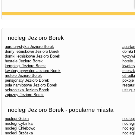
noclegi Jezioro Borek
agroturystyka Jezioro Borek
aparta
domy letniskowe Jezioro Borek
domki 
domki letniskowe Jezioro Borek
wyżywi
hostele Jezioro Borek
hotele 
kempingi Jezioro Borek
kwater
kwatery prywatne Jezioro Borek
mieszk
motele Jezioro Borek
ośrodk
pensjonaty Jezioro Borek
pokoje
pola namiotowe Jezioro Borek
restaur
schroniska Jezioro Borek
usługi
zajazdy Jezioro Borek
noclegi Jezioro Borek - popularne miasta
noclegi Gubin
nocleg
noclegi Cybinka
nocleg
noclegi Chlebowo
nocleg
noclegi Brzózka
noclegi