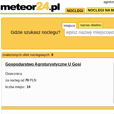
agrotu
NOCLEGI NA M
NOCLEGI
nazwa obiektu
miejsce
Gdzie szukasz noclegu?
znalezionych ofert noclegowych:
8
Gospodarstwo Agroturystyczne U Gosi
Osiecznica
za nocleg od
70
PLN
liczba miejsc:
14