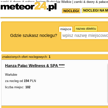
zamki & dwory & pałace Jezioro Rudnickie Wielkie | zamki & dwory & pałac
Wielkiego
NOCLEGI NA M
NOCLEGI
nazwa obiektu
miejsce
Gdzie szukasz noclegu?
znalezionych ofert noclegowych:
1
Hanza Pałac Wellness & SPA ****
Warlubie
za nocleg od
154
PLN
liczba miejsc:
102