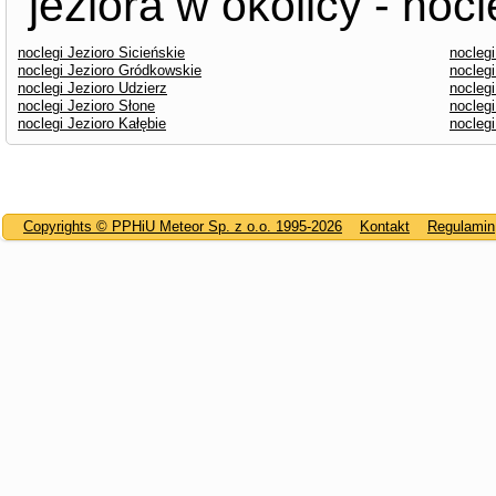
jeziora w okolicy - nocl
noclegi Jezioro Sicieńskie
noclegi
noclegi Jezioro Gródkowskie
noclegi
noclegi Jezioro Udzierz
nocleg
noclegi Jezioro Słone
noclegi
noclegi Jezioro Kałębie
nocleg
Copyrights © PPHiU Meteor Sp. z o.o. 1995-2026
Kontakt
Regulamin