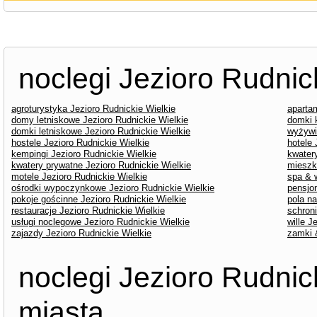
noclegi Jezioro Rudnic
agroturystyka Jezioro Rudnickie Wielkie
aparta
domy letniskowe Jezioro Rudnickie Wielkie
domki 
domki letniskowe Jezioro Rudnickie Wielkie
wyżywi
hostele Jezioro Rudnickie Wielkie
hotele 
kempingi Jezioro Rudnickie Wielkie
kwater
kwatery prywatne Jezioro Rudnickie Wielkie
mieszk
motele Jezioro Rudnickie Wielkie
spa & 
ośrodki wypoczynkowe Jezioro Rudnickie Wielkie
pensjon
pokoje gościnne Jezioro Rudnickie Wielkie
pola n
restauracje Jezioro Rudnickie Wielkie
schroni
usługi noclegowe Jezioro Rudnickie Wielkie
wille J
zajazdy Jezioro Rudnickie Wielkie
zamki 
noclegi Jezioro Rudnic
miasta