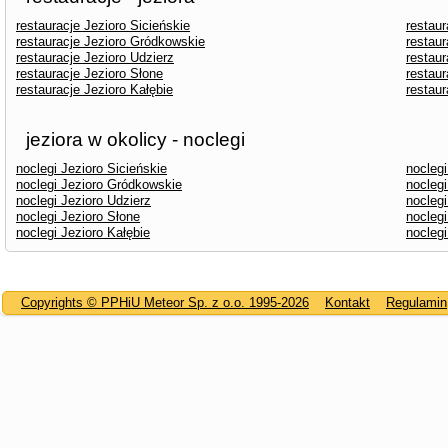
restauracje Jezioro Sicieńskie
restaur
restauracje Jezioro Gródkowskie
restaur
restauracje Jezioro Udzierz
restau
restauracje Jezioro Słone
restaur
restauracje Jezioro Kałębie
restau
jeziora w okolicy - noclegi
noclegi Jezioro Sicieńskie
noclegi
noclegi Jezioro Gródkowskie
noclegi
noclegi Jezioro Udzierz
nocleg
noclegi Jezioro Słone
noclegi
noclegi Jezioro Kałębie
nocleg
Copyrights © PPHiU Meteor Sp. z o.o. 1995-2026
Kontakt
Regulamin