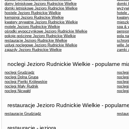
domy letniskowe Jezioro Rudnickie Wielkie
domki 
domki letniskowe Jezioro Rudnickie Wielkie
wyżywi
hostele Jezioro Rudnickie Wielkie
hotele 
kempingi Jezioro Rudnickie Wielkie
kwater
kwatery prywatne Jezioro Rudnickie Wielkie
mieszk
motele Jezioro Rudnickie Wielkie
spa & 
ośrodki wypoczynkowe Jezioro Rudnickie Wielkie
pensjon
pokoje gościnne Jezioro Rudnickie Wielkie
pola n
restauracje Jezioro Rudnickie Wielkie
schroni
usługi noclegowe Jezioro Rudnickie Wielkie
wille J
zajazdy Jezioro Rudnickie Wielkie
zamki 
noclegi Jezioro Rudnickie Wielkie - popularne mi
noclegi Grudziądz
nocleg
noclegi Dolna Grupa
nocleg
noclegi Pieńki Królewskie
noclegi
noclegi Mały Rudnik
nocleg
noclegi Nicwałd
nocleg
restauracje Jezioro Rudnickie Wielkie - popularn
restauracje Grudziądz
restau
restauracje - jeziora