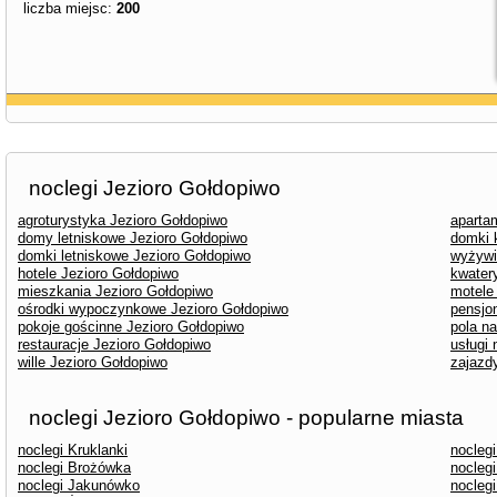
liczba miejsc:
200
noclegi Jezioro Gołdopiwo
agroturystyka Jezioro Gołdopiwo
aparta
domy letniskowe Jezioro Gołdopiwo
domki 
domki letniskowe Jezioro Gołdopiwo
wyżywi
hotele Jezioro Gołdopiwo
kwater
mieszkania Jezioro Gołdopiwo
motele
ośrodki wypoczynkowe Jezioro Gołdopiwo
pensjo
pokoje gościnne Jezioro Gołdopiwo
pola n
restauracje Jezioro Gołdopiwo
usługi
wille Jezioro Gołdopiwo
zajazd
noclegi Jezioro Gołdopiwo - popularne miasta
noclegi Kruklanki
nocleg
noclegi Brożówka
noclegi
noclegi Jakunówko
noclegi