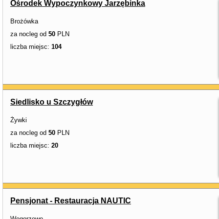
Ośrodek Wypoczynkowy Jarzębinka
Brożówka
za nocleg od
50
PLN
liczba miejsc:
104
Siedlisko u Szczygłów
Żywki
za nocleg od
50
PLN
liczba miejsc:
20
Pensjonat - Restauracja NAUTIC
Węgorzewo