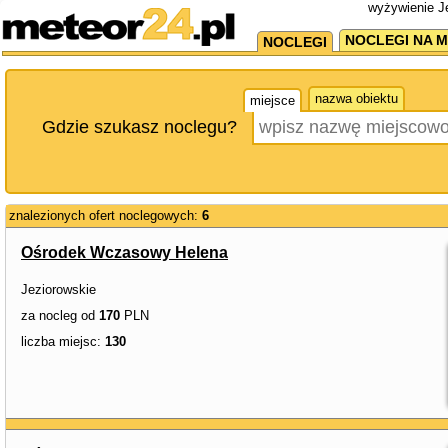
wyżywienie Je
NOCLEGI NA M
NOCLEGI
nazwa obiektu
miejsce
Gdzie szukasz noclegu?
znalezionych ofert noclegowych:
6
Ośrodek Wczasowy Helena
Jeziorowskie
za nocleg od
170
PLN
liczba miejsc:
130