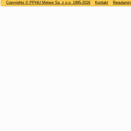
Copyrights © PPHiU Meteor Sp. z o.o. 1995-2026
Kontakt
Regulamin