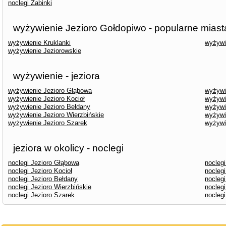
noclegi Żabinki
wyżywienie Jezioro Gołdopiwo - popularne miast
wyżywienie Kruklanki
wyżywi
wyżywienie Jeziorowskie
wyżywienie - jeziora
wyżywienie Jezioro Głąbowa
wyżywi
wyżywienie Jezioro Kocioł
wyżywie
wyżywienie Jezioro Bełdany
wyżywi
wyżywienie Jezioro Wierzbińskie
wyżywi
wyżywienie Jezioro Szarek
wyżywi
jeziora w okolicy - noclegi
noclegi Jezioro Głąbowa
noclegi
noclegi Jezioro Kocioł
noclegi
noclegi Jezioro Bełdany
nocleg
noclegi Jezioro Wierzbińskie
nocleg
noclegi Jezioro Szarek
noclegi