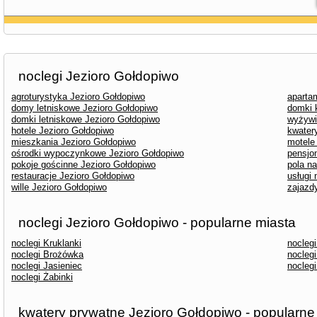
noclegi Jezioro Gołdopiwo
agroturystyka Jezioro Gołdopiwo
aparta
domy letniskowe Jezioro Gołdopiwo
domki 
domki letniskowe Jezioro Gołdopiwo
wyżywi
hotele Jezioro Gołdopiwo
kwater
mieszkania Jezioro Gołdopiwo
motele
ośrodki wypoczynkowe Jezioro Gołdopiwo
pensjo
pokoje gościnne Jezioro Gołdopiwo
pola n
restauracje Jezioro Gołdopiwo
usługi
wille Jezioro Gołdopiwo
zajazd
noclegi Jezioro Gołdopiwo - popularne miasta
noclegi Kruklanki
nocleg
noclegi Brożówka
noclegi
noclegi Jasieniec
nocleg
noclegi Żabinki
kwatery prywatne Jezioro Gołdopiwo - popularne