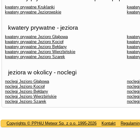
kwatery prywatne Kruklanki
kwater
kwatery prywatne Jeziorowskie
kwater
kwatery prywatne - jeziora
kwatery prywatne Jezioro Głąbowa
kwater
kwatery prywatne Jezioro Kocioł
kwatery
kwatery prywatne Jezioro Bełdany
kwater
kwatery prywatne Jezioro Wierzbińskie
kwater
kwatery prywatne Jezioro Szarek
kwater
jeziora w okolicy - noclegi
noclegi Jezioro Głąbowa
noclegi
noclegi Jezioro Kocioł
noclegi
noclegi Jezioro Bełdany
nocleg
noclegi Jezioro Wierzbińskie
nocleg
noclegi Jezioro Szarek
noclegi
Copyrights © PPHiU Meteor Sp. z o.o. 1995-2026
Kontakt
Regulamin