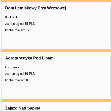
Dom Letniskowy Przy Wczsowej
Kruklanki
za nocleg od
85
PLN
liczba miejsc:
12
Agroturystyka Pod Lipami
Brożówka
za nocleg od
30
PLN
liczba miejsc:
8
Zajazd Nad Sapiną