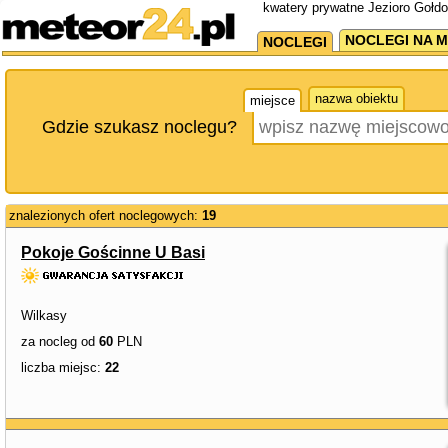
kwatery prywatne Jezioro Gołdo
NOCLEGI NA M
NOCLEGI
nazwa obiektu
miejsce
Gdzie szukasz noclegu?
znalezionych ofert noclegowych:
19
Pokoje Gościnne U Basi
Wilkasy
za nocleg od
60
PLN
liczba miejsc:
22