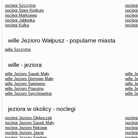
noclegi Szczytno
noclegi
noclegi Stare Kiejkuty
nocleg
noclegi Marksewo
nocleg
noclegi Jabłonka
nocleg
noclegi Kulka
noclegi
wille Jezioro Wałpusz - popularne miasta
wille Szczytno
wille - jeziora
wille Jezioro Sasek Mały
wille J
wille Jezioro Domowe Małę
wille 
wille Jezioro Świętajno
wille J
wille Jezioro Piasutno
wille J
wille Jezioro Spychowskie
wille J
jeziora w okolicy - noclegi
noclegi Jezioro Głęboczek
noclegi
noclegi Jezioro Sasek Mały
noclegi
noclegi Jezioro Rekowe
noclegi
noclegi Jezioro Jasne
nocleg
noclegi Jezioro Średnie
nocleg