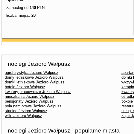
za nocleg od
140
PLN
liczba miejsc:
20
noclegi Jezioro Wałpusz
agroturystyka Jezioro Wałpusz
aparta
domy letniskowe Jezioro Wałpusz
domki 
domki letniskowe Jezioro Wałpusz
wyżywi
hotele Jezioro Wałpusz
kempin
kwatery pracownicze Jezioro Wałpusz
kwater
mieszkania Jezioro Wałpusz
ośrodk
pensjonaty Jezioro Wałpusz
pokoje
pola namiotowe Jezioro Wałpusz
restau
stanice Jezioro Wałpusz
usługi
wille Jezioro Wałpusz
zajazd
noclegi Jezioro Wałpusz - popularne miasta