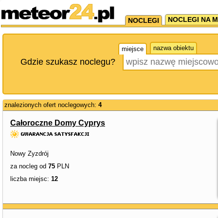
NOCLEGI NA M
NOCLEGI
nazwa obiektu
miejsce
Gdzie szukasz noclegu?
znalezionych ofert noclegowych:
4
Całoroczne Domy Cyprys
Nowy Zyzdrój
za nocleg od
75
PLN
liczba miejsc:
12