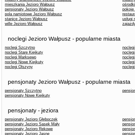
mieszkania Jezioro Wałpusz
ośrodk
pensjonaty Jezioro Wałpusz
pokoje
pola namiotowe Jezioro Wałpusz
restau
stanice Jezioro Wałpusz
usługi
wille Jezioro Wałpusz
zajazd
noclegi Jezioro Wałpusz - popularne miasta
noclegi Szczytno
noclegi
noclegi Stare Kiejkuty
nocleg
noclegi Marksewo
nocleg
noclegi Nowe Kiejkuty
nocleg
noclegi Olszyny
nocleg
pensjonaty Jezioro Wałpusz - popularne miasta
pensjonaty Szczytno
pensjon
pensjonaty Nowe Kiejkuty
pensjonaty - jeziora
pensjonaty Jezioro Głęboczek
pensjo
pensjonaty Jezioro Sasek Mały
pensjo
pensjonaty Jezioro Rekowe
pensjo
pensjonaty Jezioro Jasne
pensjo