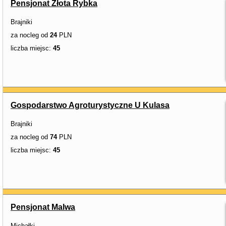
Pensjonat Złota Rybka
Brajniki
za nocleg od
24
PLN
liczba miejsc:
45
Gospodarstwo Agroturystyczne U Kulasa
Brajniki
za nocleg od
74
PLN
liczba miejsc:
45
Pensjonat Malwa
Michałki