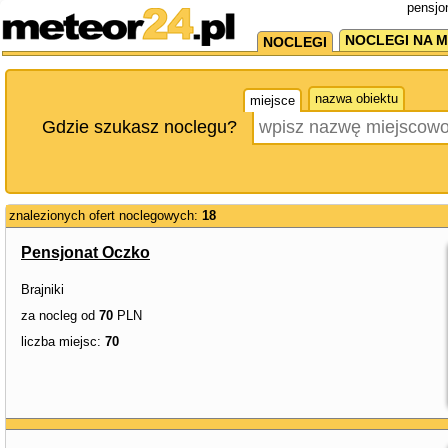
pensjo
NOCLEGI NA M
NOCLEGI
nazwa obiektu
miejsce
Gdzie szukasz noclegu?
znalezionych ofert noclegowych:
18
Pensjonat Oczko
Brajniki
za nocleg od
70
PLN
liczba miejsc:
70