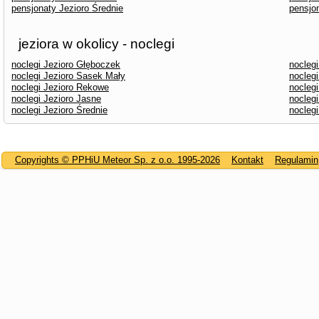
pensjonaty Jezioro Średnie
pensjo
jeziora w okolicy - noclegi
noclegi Jezioro Głęboczek
noclegi
noclegi Jezioro Sasek Mały
noclegi
noclegi Jezioro Rekowe
noclegi
noclegi Jezioro Jasne
nocleg
noclegi Jezioro Średnie
nocleg
Copyrights © PPHiU Meteor Sp. z o.o. 1995-2026
Kontakt
Regulamin