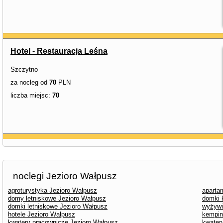
Hotel - Restauracja Leśna
Szczytno
za nocleg od
70
PLN
liczba miejsc:
70
noclegi Jezioro Wałpusz
agroturystyka Jezioro Wałpusz
aparta
domy letniskowe Jezioro Wałpusz
domki 
domki letniskowe Jezioro Wałpusz
wyżywi
hotele Jezioro Wałpusz
kempin
kwatery pracownicze Jezioro Wałpusz
kwater