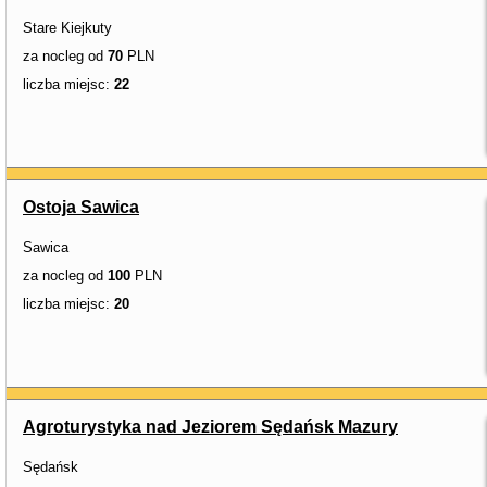
Stare Kiejkuty
za nocleg od
70
PLN
liczba miejsc:
22
Ostoja Sawica
Sawica
za nocleg od
100
PLN
liczba miejsc:
20
Agroturystyka nad Jeziorem Sędańsk Mazury
Sędańsk