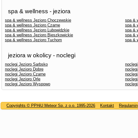
spa & wellness - jeziora
spa & wellness Jezioro Choczewskie
spa & w
spa & wellness Jezioro Czarne
spa & w
spa & wellness Jezioro Lubowidzkie
spa & 
spa & wellness Jezioro Bieszkowickie
spa & 
spa & wellness Jezioro Tuchom
spa & 
jeziora w okolicy - noclegi
noclegi Jezioro Sarbsko
nocleg
noclegi Jezioro Dobre
noclegi
noclegi Jezioro Czarne
noclegi
noclegi Jezioro Orle
noclegi
noclegi Jezioro Wyspowo
noclegi
Copyrights © PPHiU Meteor Sp. z o.o. 1995-2026
Kontakt
Regulamin