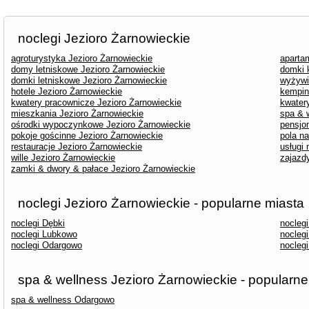
noclegi Jezioro Żarnowieckie
agroturystyka Jezioro Żarnowieckie
aparta
domy letniskowe Jezioro Żarnowieckie
domki 
domki letniskowe Jezioro Żarnowieckie
wyżywi
hotele Jezioro Żarnowieckie
kempin
kwatery pracownicze Jezioro Żarnowieckie
kwater
mieszkania Jezioro Żarnowieckie
spa & 
ośrodki wypoczynkowe Jezioro Żarnowieckie
pensjo
pokoje gościnne Jezioro Żarnowieckie
pola n
restauracje Jezioro Żarnowieckie
usługi
wille Jezioro Żarnowieckie
zajazd
zamki & dwory & pałace Jezioro Żarnowieckie
noclegi Jezioro Żarnowieckie - popularne miasta
noclegi Dębki
nocleg
noclegi Lubkowo
nocleg
noclegi Odargowo
nocleg
spa & wellness Jezioro Żarnowieckie - popularne
spa & wellness Odargowo