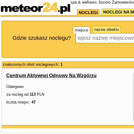
spa & wellness Jezioro Żarnowiecki
NOCLEGI NA M
NOCLEGI
nazwa obiektu
miejsce
Gdzie szukasz noclegu?
znalezionych ofert noclegowych:
1
Centrum Aktywnej Odnowy Na Wzgórzu
Odargowo
za nocleg od
113
PLN
liczba miejsc:
47