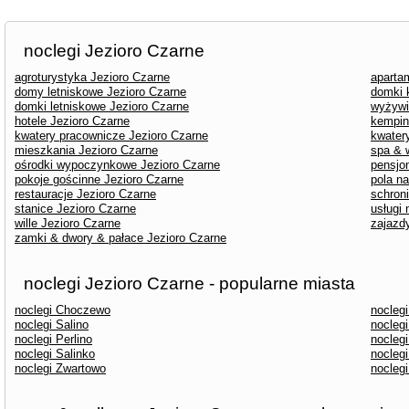
noclegi Jezioro Czarne
agroturystyka Jezioro Czarne
aparta
domy letniskowe Jezioro Czarne
domki 
domki letniskowe Jezioro Czarne
wyżywi
hotele Jezioro Czarne
kempin
kwatery pracownicze Jezioro Czarne
kwater
mieszkania Jezioro Czarne
spa & 
ośrodki wypoczynkowe Jezioro Czarne
pensjo
pokoje gościnne Jezioro Czarne
pola n
restauracje Jezioro Czarne
schron
stanice Jezioro Czarne
usługi
wille Jezioro Czarne
zajazd
zamki & dwory & pałace Jezioro Czarne
noclegi Jezioro Czarne - popularne miasta
noclegi Choczewo
nocleg
noclegi Salino
nocleg
noclegi Perlino
nocleg
noclegi Salinko
nocleg
noclegi Zwartowo
nocleg