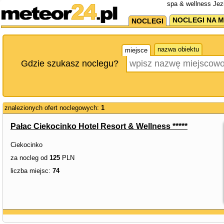
spa & wellness Jez
NOCLEGI NA M
NOCLEGI
nazwa obiektu
miejsce
Gdzie szukasz noclegu?
znalezionych ofert noclegowych:
1
Pałac Ciekocinko Hotel Resort & Wellness *****
Ciekocinko
za nocleg od
125
PLN
liczba miejsc:
74