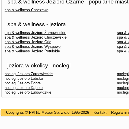
spa & wellness Jezioro Czarne - popularne mias
spa & wellness Choczewo
spa & wellness - jeziora
spa & wellness Jezioro Żarnowieckie
spa & 
spa & wellness Jezioro Choczewskie
spa & w
spa & wellness Jezioro Orle
spa & 
spa & wellness Jezioro Wyspowo
spa & 
spa & wellness Jezioro Potulskie
spa & 
jeziora w okolicy - noclegi
noclegi Jezioro Żarnowieckie
nocleg
noclegi Jezioro Łebsko
nocleg
noclegi Jezioro Dobre
noclegi
noclegi Jezioro Dąbrze
noclegi
noclegi Jezioro Lubowidzkie
nocleg
Copyrights © PPHiU Meteor Sp. z o.o. 1995-2026
Kontakt
Regulamin