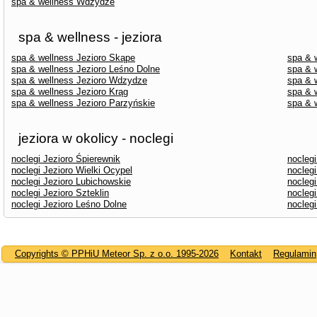
spa & wellness Wdzydze
spa & wellness - jeziora
spa & wellness Jezioro Skąpe
spa & 
spa & wellness Jezioro Leśno Dolne
spa & 
spa & wellness Jezioro Wdzydze
spa & 
spa & wellness Jezioro Krąg
spa & 
spa & wellness Jezioro Parzyńskie
spa & 
jeziora w okolicy - noclegi
noclegi Jezioro Śpierewnik
noclegi
noclegi Jezioro Wielki Ocypel
noclegi
noclegi Jezioro Lubichowskie
nocleg
noclegi Jezioro Szteklin
noclegi
noclegi Jezioro Leśno Dolne
nocleg
Copyrights © PPHiU Meteor Sp. z o.o. 1995-2026
Kontakt
Regulamin