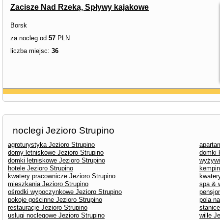
Zacisze Nad Rzeką, Spływy kajakowe
Borsk
za nocleg od
57
PLN
liczba miejsc:
36
noclegi Jezioro Strupino
agroturystyka Jezioro Strupino
aparta
domy letniskowe Jezioro Strupino
domki 
domki letniskowe Jezioro Strupino
wyżywi
hotele Jezioro Strupino
kemping
kwatery pracownicze Jezioro Strupino
kwater
mieszkania Jezioro Strupino
spa & w
ośrodki wypoczynkowe Jezioro Strupino
pensjon
pokoje gościnne Jezioro Strupino
pola n
restauracje Jezioro Strupino
stanice
usługi noclegowe Jezioro Strupino
wille J