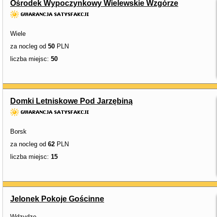
Ośrodek Wypoczynkowy Wielewskie Wzgórze
Wiele
za nocleg od
50
PLN
liczba miejsc:
50
Domki Letniskowe Pod Jarzębiną
Borsk
za nocleg od
62
PLN
liczba miejsc:
15
Jelonek Pokoje Gościnne
Wdzydze