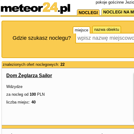
pokoje gościnne Jezio
NOCLEGI NA M
NOCLEGI
nazwa obiektu
miejsce
Gdzie szukasz noclegu?
znalezionych ofert noclegowych:
22
Dom Żeglarza Sailor
Wdzydze
za nocleg od
100
PLN
liczba miejsc:
40