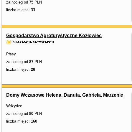
za nocleg od
75
PLN
liczba miejsc:
33
Gospodarstwo Agroturystyczne Kozłowiec
Płęsy
za nocleg od
87
PLN
liczba miejsc:
28
Domy Wczasowe Helena, Danuta, Gabriela, Marzenie
Wdzydze
za nocleg od
80
PLN
liczba miejsc:
160