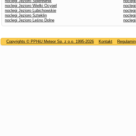
noclegi Jezioro Śpierewnik
noclegi
noclegi Jezioro Wielki Ocypel
noclegi
noclegi Jezioro Lubichowskie
nocleg
noclegi Jezioro Szteklin
noclegi
noclegi Jezioro Leśno Dolne
nocleg
Copyrights © PPHiU Meteor Sp. z o.o. 1995-2026
Kontakt
Regulamin