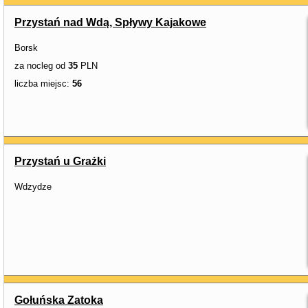
Przystań nad Wdą, Spływy Kajakowe
Borsk
za nocleg od
35
PLN
liczba miejsc:
56
Przystań u Grażki
Wdzydze
Gołuńska Zatoka