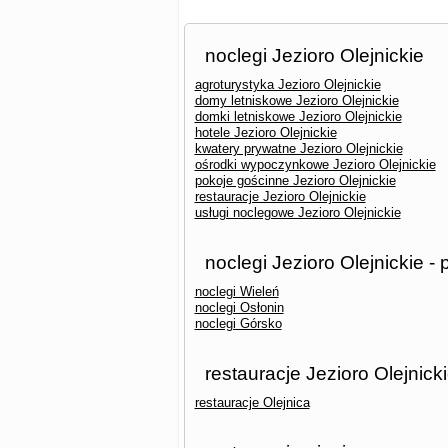
noclegi Jezioro Olejnickie
agroturystyka Jezioro Olejnickie
domy letniskowe Jezioro Olejnickie
domki letniskowe Jezioro Olejnickie
hotele Jezioro Olejnickie
kwatery prywatne Jezioro Olejnickie
ośrodki wypoczynkowe Jezioro Olejnickie
pokoje gościnne Jezioro Olejnickie
restauracje Jezioro Olejnickie
usługi noclegowe Jezioro Olejnickie
noclegi Jezioro Olejnickie -
noclegi Wieleń
noclegi Osłonin
noclegi Górsko
restauracje Jezioro Olejnick
restauracje Olejnica