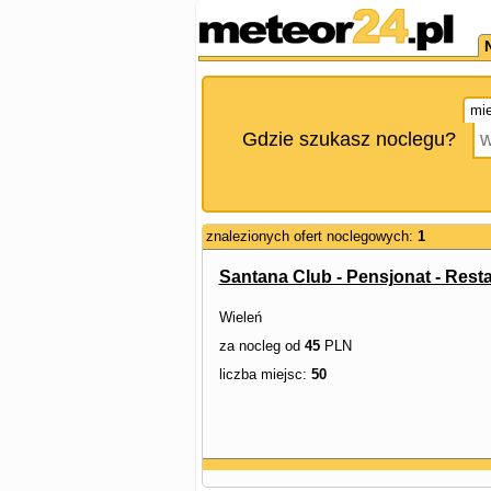
mie
Gdzie szukasz noclegu?
znalezionych ofert noclegowych:
1
Santana Club - Pensjonat - Rest
Wieleń
za nocleg od
45
PLN
liczba miejsc:
50