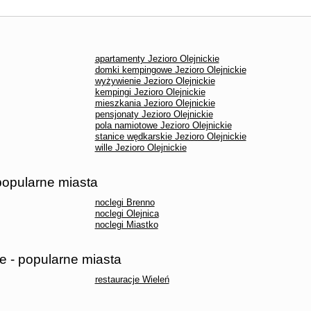
apartamenty Jezioro Olejnickie
domki kempingowe Jezioro Olejnickie
wyżywienie Jezioro Olejnickie
kempingi Jezioro Olejnickie
mieszkania Jezioro Olejnickie
pensjonaty Jezioro Olejnickie
pola namiotowe Jezioro Olejnickie
stanice wędkarskie Jezioro Olejnickie
wille Jezioro Olejnickie
 popularne miasta
noclegi Brenno
noclegi Olejnica
noclegi Miastko
ie - popularne miasta
restauracje Wieleń