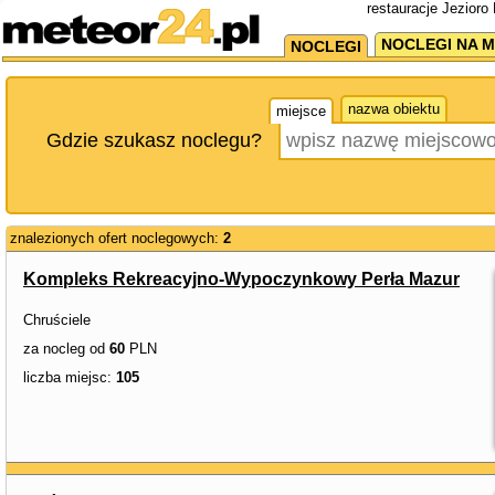
restauracje Jezioro
NOCLEGI NA M
NOCLEGI
nazwa obiektu
miejsce
Gdzie szukasz noclegu?
znalezionych ofert noclegowych:
2
Kompleks Rekreacyjno-Wypoczynkowy Perła Mazur
Chruściele
za nocleg od
60
PLN
liczba miejsc:
105