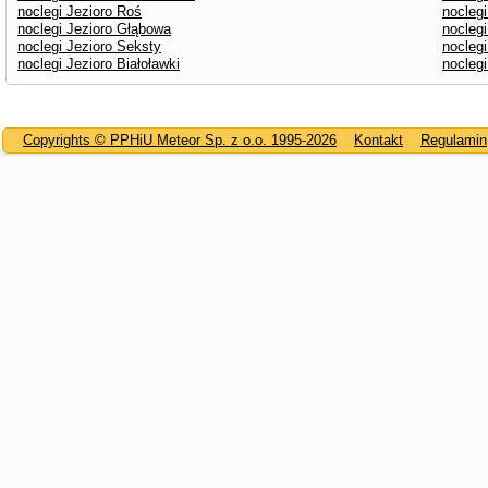
noclegi Jezioro Roś
nocleg
noclegi Jezioro Głąbowa
nocleg
noclegi Jezioro Seksty
noclegi
noclegi Jezioro Białoławki
noclegi
Copyrights © PPHiU Meteor Sp. z o.o. 1995-2026
Kontakt
Regulamin