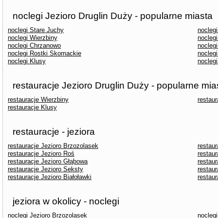
noclegi Jezioro Druglin Duży - popularne miasta
noclegi Stare Juchy
nocleg
noclegi Wierzbiny
nocleg
noclegi Chrzanowo
noclegi
noclegi Rostki Skomackie
noclegi
noclegi Klusy
noclegi
restauracje Jezioro Druglin Duży - popularne mia
restauracje Wierzbiny
restaur
restauracje Klusy
restauracje - jeziora
restauracje Jezioro Brzozolasek
restaur
restauracje Jezioro Roś
restau
restauracje Jezioro Głąbowa
restau
restauracje Jezioro Seksty
restaur
restauracje Jezioro Białoławki
restaur
jeziora w okolicy - noclegi
noclegi Jezioro Brzozolasek
noclegi