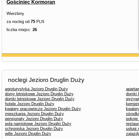
Gościniec Kormoran
Wierzbiny
za nocleg od
75
PLN
liczba miejsc:
26
noclegi Jezioro Druglin Duży
agroturystyka Jezioro Druglin Duży
aparta
domy letniskowe Jezioro Druglin Duży
domki 
domki letniskowe Jezioro Druglin Duży
wyżywi
hotele Jezioro Druglin Duży
kempin
kwatery pracownicze Jezioro Druglin Duży
kwater
mieszkania Jezioro Druglin Duży
ośrodk
pensjonaty Jezioro Druglin Duży
pokoje
pola namiotowe Jezioro Druglin Duży
restaur
schroniska Jezioro Druglin Duży
usługi
wille Jezioro Druglin Duży
zajazd