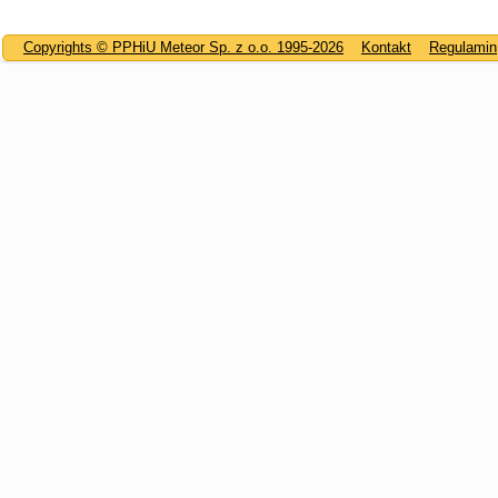
Copyrights © PPHiU Meteor Sp. z o.o. 1995-2026
Kontakt
Regulamin