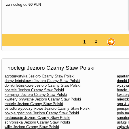
za nocleg od
60
PLN
2
1
noclegi Jezioro Czarny Staw Polski
agroturystyka Jezioro Czarny Staw Polski
aparta
domy letniskowe Jezioro Czarny Staw Polski
domki 
domki letniskowe Jezioro Czarny Staw Polski
wyżywi
hostele Jezioro Czarny Staw Polski
hotele
kempingi Jezioro Czarny Staw Polski
kwater
kwatery prywatne Jezioro Czarny Staw Polski
mieszk
motele Jezioro Czarny Staw Polski
spa & 
ośrodki wypoczynkowe Jezioro Czarny Staw Polski
pensjo
pokoje gościnne Jezioro Czarny Staw Polski
pola n
restauracje Jezioro Czarny Staw Polski
sanato
schroniska Jezioro Czarny Staw Polski
usługi
wille Jezioro Czarny Staw Polski
zajazd