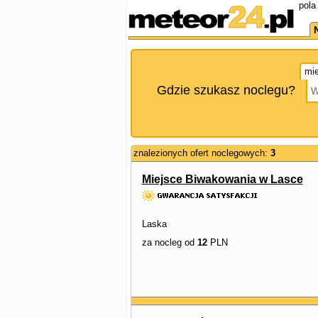
pola
mie
Gdzie szukasz noclegu?
znalezionych ofert noclegowych:
3
Miejsce Biwakowania w Lasce
Laska
za nocleg od
12
PLN