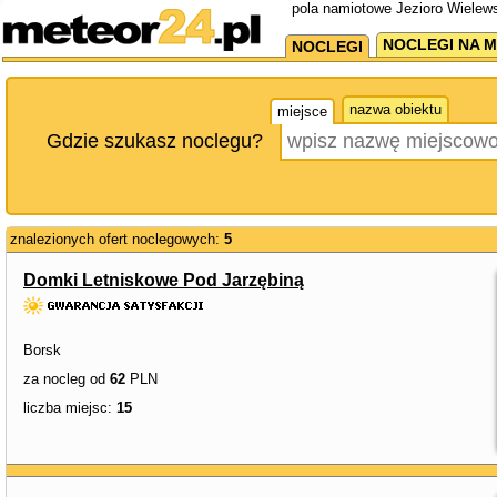
pola namiotowe Jezioro Wielews
NOCLEGI NA M
NOCLEGI
nazwa obiektu
miejsce
Gdzie szukasz noclegu?
znalezionych ofert noclegowych:
5
Domki Letniskowe Pod Jarzębiną
Borsk
za nocleg od
62
PLN
liczba miejsc:
15