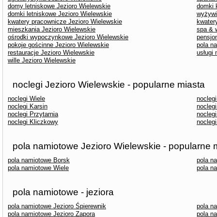
domy letniskowe Jezioro Wielewskie
domki 
domki letniskowe Jezioro Wielewskie
wyżywi
kwatery pracownicze Jezioro Wielewskie
kwater
mieszkania Jezioro Wielewskie
spa & 
ośrodki wypoczynkowe Jezioro Wielewskie
pensjo
pokoje gościnne Jezioro Wielewskie
pola n
restauracje Jezioro Wielewskie
usługi
wille Jezioro Wielewskie
noclegi Jezioro Wielewskie - popularne miasta
noclegi Wiele
nocleg
noclegi Karsin
noclegi
noclegi Przytarnia
nocleg
noclegi Kliczkowy
noclegi
pola namiotowe Jezioro Wielewskie - popularne 
pola namiotowe Borsk
pola n
pola namiotowe Wiele
pola n
pola namiotowe - jeziora
pola namiotowe Jezioro Śpierewnik
pola n
pola namiotowe Jezioro Zapora
pola n