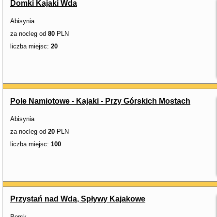
Domki Kajaki Wda
Abisynia
za nocleg od
80
PLN
liczba miejsc:
20
Pole Namiotowe - Kajaki - Przy Górskich Mostach
Abisynia
za nocleg od
20
PLN
liczba miejsc:
100
Przystań nad Wdą, Spływy Kajakowe
Borsk