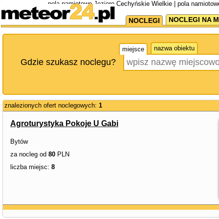
pola namiotowe Jezioro Cechyńskie Wielkie | pola namioto
NOCLEGI NA M
NOCLEGI
nazwa obiektu
miejsce
Gdzie szukasz noclegu?
znalezionych ofert noclegowych:
1
Agroturystyka Pokoje U Gabi
Bytów
za nocleg od
80
PLN
liczba miejsc:
8