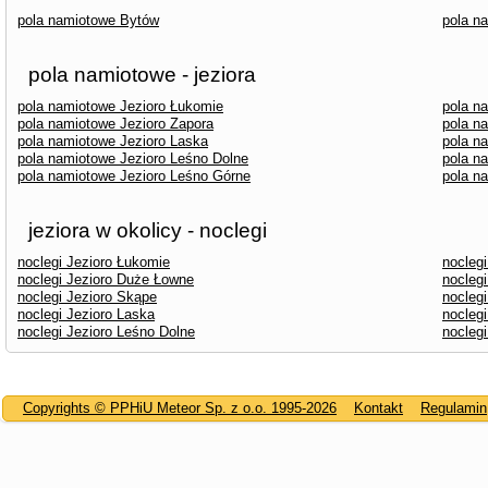
pola namiotowe Bytów
pola n
pola namiotowe - jeziora
pola namiotowe Jezioro Łukomie
pola n
pola namiotowe Jezioro Zapora
pola n
pola namiotowe Jezioro Laska
pola n
pola namiotowe Jezioro Leśno Dolne
pola n
pola namiotowe Jezioro Leśno Górne
pola n
jeziora w okolicy - noclegi
noclegi Jezioro Łukomie
noclegi
noclegi Jezioro Duże Łowne
noclegi
noclegi Jezioro Skąpe
noclegi
noclegi Jezioro Laska
noclegi
noclegi Jezioro Leśno Dolne
nocleg
Copyrights © PPHiU Meteor Sp. z o.o. 1995-2026
Kontakt
Regulamin