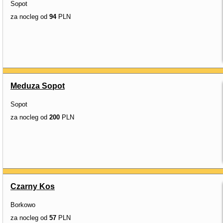
Sopot
za nocleg od
94
PLN
Meduza Sopot
Sopot
za nocleg od
200
PLN
Czarny Kos
Borkowo
za nocleg od
57
PLN