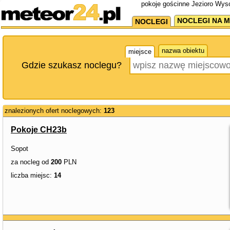
pokoje gościnne Jezioro Wys
NOCLEGI NA M
NOCLEGI
nazwa obiektu
miejsce
Gdzie szukasz noclegu?
znalezionych ofert noclegowych:
123
Pokoje CH23b
Sopot
za nocleg od
200
PLN
liczba miejsc:
14