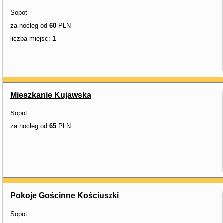
Sopot
za nocleg od
60
PLN
liczba miejsc:
1
Mieszkanie Kujawska
Sopot
za nocleg od
65
PLN
Pokoje Gościnne Kościuszki
Sopot