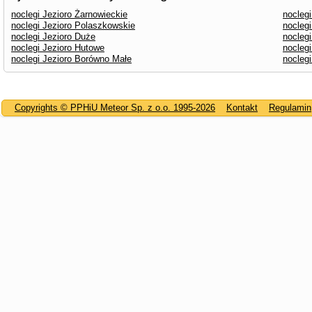
noclegi Jezioro Żarnowieckie
noclegi
noclegi Jezioro Polaszkowskie
noclegi
noclegi Jezioro Duże
noclegi
noclegi Jezioro Hutowe
nocleg
noclegi Jezioro Borówno Małe
noclegi
Copyrights © PPHiU Meteor Sp. z o.o. 1995-2026
Kontakt
Regulamin