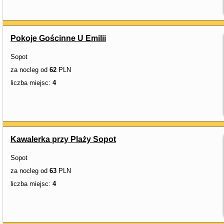
Pokoje Gościnne U Emilii
Sopot
za nocleg od
62
PLN
liczba miejsc:
4
Kawalerka przy Plaży Sopot
Sopot
za nocleg od
63
PLN
liczba miejsc:
4