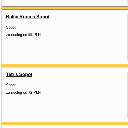
Baltic Rooms Sopot
Sopot
za nocleg od
55
PLN
Tetris Sopot
Sopot
za nocleg od
72
PLN