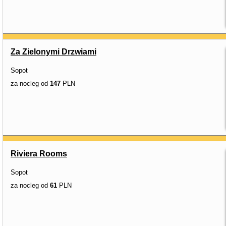
Za Zielonymi Drzwiami
Sopot
za nocleg od
147
PLN
Riviera Rooms
Sopot
za nocleg od
61
PLN