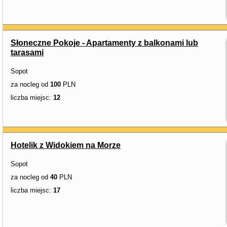
Słoneczne Pokoje - Apartamenty z balkonami lub
tarasami
Sopot
za nocleg od
100
PLN
liczba miejsc:
12
Hotelik z Widokiem na Morze
Sopot
za nocleg od
40
PLN
liczba miejsc:
17