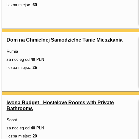
liczba miejsc:
60
Dom na Chmielnej Samodzielne Tanie Mieszkania
Rumia
za nocleg od
40
PLN
liczba miejsc:
26
Iwona Budget - Hostelove Rooms with Private
Bathrooms
Sopot
za nocleg od
40
PLN
liczba miejsc:
20