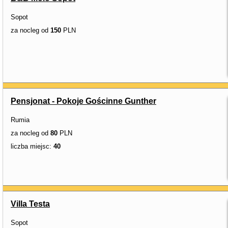
Sopot
za nocleg od
150
PLN
Pensjonat - Pokoje Gościnne Gunther
Rumia
za nocleg od
80
PLN
liczba miejsc:
40
Villa Testa
Sopot