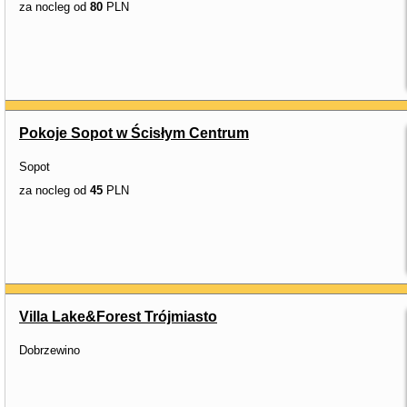
za nocleg od
80
PLN
Pokoje Sopot w Ścisłym Centrum
Sopot
za nocleg od
45
PLN
Villa Lake&Forest Trójmiasto
Dobrzewino