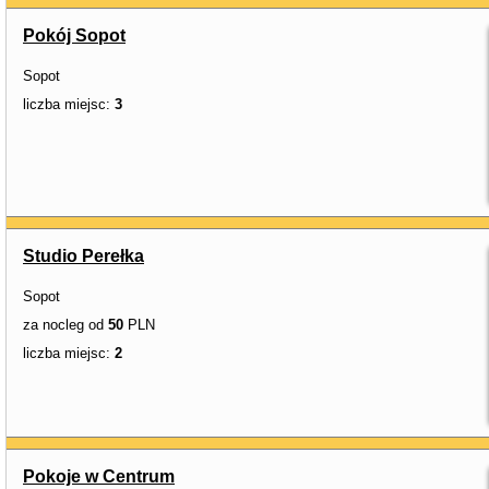
Pokój Sopot
Sopot
liczba miejsc:
3
Studio Perełka
Sopot
za nocleg od
50
PLN
liczba miejsc:
2
Pokoje w Centrum