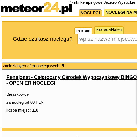
domki kempingowe Jezioro Wysockie 
NOCLEGI NA M
NOCLEGI
nazwa obiektu
miejsce
Gdzie szukasz noclegu?
znalezionych ofert noclegowych:
5
Pensjonat - Całoroczny Ośrodek Wypoczynkowy BINGO
- OPEN'ER NOCLEGI
Bieszkowice
za nocleg od
60
PLN
liczba miejsc:
110