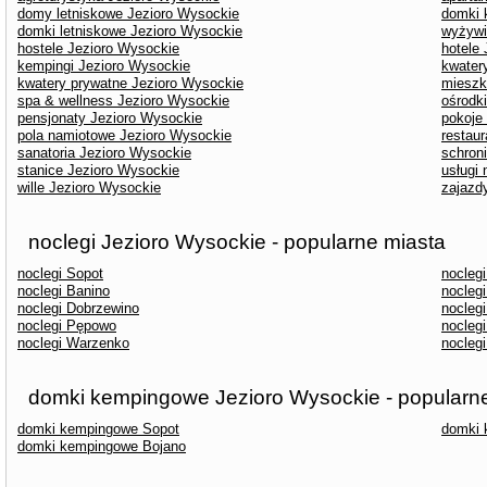
domy letniskowe Jezioro Wysockie
domki 
domki letniskowe Jezioro Wysockie
wyżywi
hostele Jezioro Wysockie
hotele
kempingi Jezioro Wysockie
kwater
kwatery prywatne Jezioro Wysockie
mieszk
spa & wellness Jezioro Wysockie
ośrodk
pensjonaty Jezioro Wysockie
pokoje
pola namiotowe Jezioro Wysockie
restau
sanatoria Jezioro Wysockie
schron
stanice Jezioro Wysockie
usługi
wille Jezioro Wysockie
zajazd
noclegi Jezioro Wysockie - popularne miasta
noclegi Sopot
nocleg
noclegi Banino
nocleg
noclegi Dobrzewino
nocleg
noclegi Pępowo
nocleg
noclegi Warzenko
nocleg
domki kempingowe Jezioro Wysockie - popularn
domki kempingowe Sopot
domki 
domki kempingowe Bojano