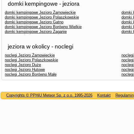
domki kempingowe - jeziora
domki kempingowe Jezioro Żarnowieckie
domki 
domki kempingowe Jezioro Polaszkowskie
domki 
domki kempingowe Jezioro Gatno
domki 
domki kempingowe Jezioro Borówno Wielkie
domki 
domki kempingowe Jezioro Żaganie
domki 
jeziora w okolicy - noclegi
noclegi Jezioro Żarnowieckie
noclegi
noclegi Jezioro Polaszkowskie
noclegi
noclegi Jezioro Duże
noclegi
noclegi Jezioro Hutowe
nocleg
noclegi Jezioro Borówno Małe
noclegi
Copyrights © PPHiU Meteor Sp. z o.o. 1995-2026
Kontakt
Regulamin