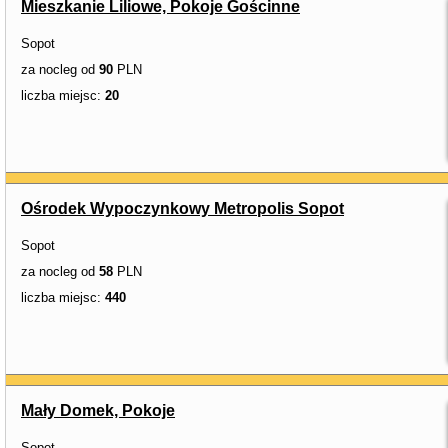
Mieszkanie Liliowe, Pokoje Gościnne
Sopot
za nocleg od
90
PLN
liczba miejsc:
20
Ośrodek Wypoczynkowy Metropolis Sopot
Sopot
za nocleg od
58
PLN
liczba miejsc:
440
Mały Domek, Pokoje
Sopot