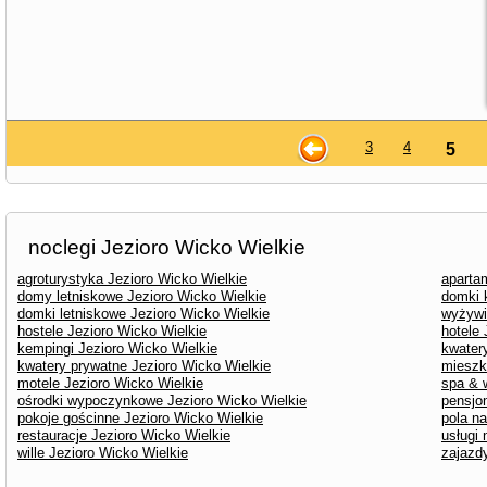
3
4
5
noclegi Jezioro Wicko Wielkie
agroturystyka Jezioro Wicko Wielkie
aparta
domy letniskowe Jezioro Wicko Wielkie
domki 
domki letniskowe Jezioro Wicko Wielkie
wyżywi
hostele Jezioro Wicko Wielkie
hotele 
kempingi Jezioro Wicko Wielkie
kwater
kwatery prywatne Jezioro Wicko Wielkie
mieszk
motele Jezioro Wicko Wielkie
spa & 
ośrodki wypoczynkowe Jezioro Wicko Wielkie
pensjo
pokoje gościnne Jezioro Wicko Wielkie
pola n
restauracje Jezioro Wicko Wielkie
usługi
wille Jezioro Wicko Wielkie
zajazd