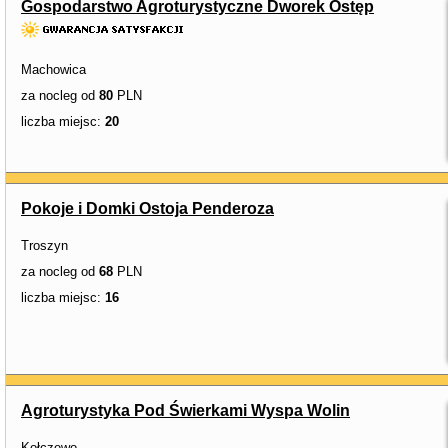
Gospodarstwo Agroturystyczne Dworek Ostęp
Machowica
za nocleg od
80
PLN
liczba miejsc:
20
Pokoje i Domki Ostoja Penderoza
Troszyn
za nocleg od
68
PLN
liczba miejsc:
16
Agroturystyka Pod Świerkami Wyspa Wolin
Kołczewo