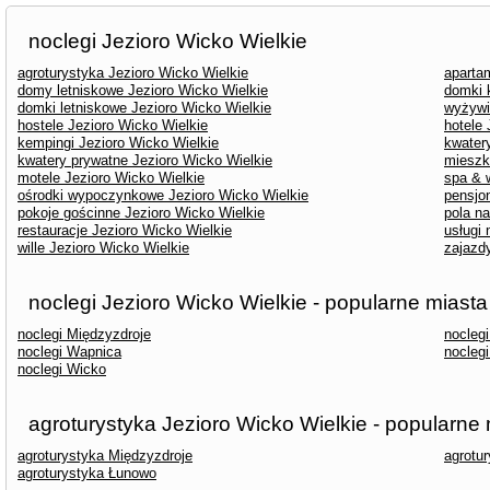
noclegi Jezioro Wicko Wielkie
agroturystyka Jezioro Wicko Wielkie
aparta
domy letniskowe Jezioro Wicko Wielkie
domki 
domki letniskowe Jezioro Wicko Wielkie
wyżywi
hostele Jezioro Wicko Wielkie
hotele 
kempingi Jezioro Wicko Wielkie
kwater
kwatery prywatne Jezioro Wicko Wielkie
mieszk
motele Jezioro Wicko Wielkie
spa & 
ośrodki wypoczynkowe Jezioro Wicko Wielkie
pensjo
pokoje gościnne Jezioro Wicko Wielkie
pola n
restauracje Jezioro Wicko Wielkie
usługi
wille Jezioro Wicko Wielkie
zajazd
noclegi Jezioro Wicko Wielkie - popularne miasta
noclegi Międzyzdroje
noclegi
noclegi Wapnica
nocleg
noclegi Wicko
agroturystyka Jezioro Wicko Wielkie - popularne
agroturystyka Międzyzdroje
agrotur
agroturystyka Łunowo