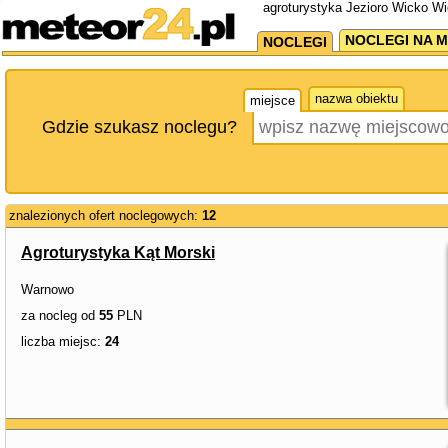
agroturystyka Jezioro Wicko Wie
NOCLEGI NA M
NOCLEGI
nazwa obiektu
miejsce
Gdzie szukasz noclegu?
znalezionych ofert noclegowych:
12
Agroturystyka Kąt Morski
Warnowo
za nocleg od
55
PLN
liczba miejsc:
24