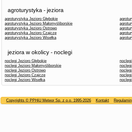
agroturystyka - jeziora
agroturystyka Jezioro Głębokie
agrotu
agroturystyka Jezioro Małomyśliborskie
agrotu
agroturystyka Jezioro Ostrowo
agrotu
agroturystyka Jezioro Czajcze
agrotur
agroturystyka Jezioro Wisełka
agrotu
jeziora w okolicy - noclegi
noclegi Jezioro Głębokie
noclegi
noclegi Jezioro Małomyśliborskie
noclegi
noclegi Jezioro Ostrowo
nocleg
noclegi Jezioro Czajcze
noclegi
noclegi Jezioro Wisełka
nocleg
Copyrights © PPHiU Meteor Sp. z o.o. 1995-2026
Kontakt
Regulamin