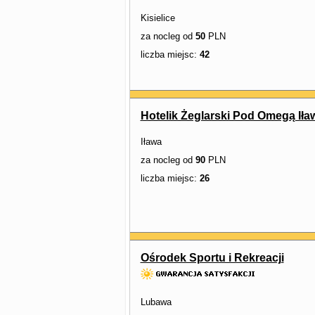
Kisielice
za nocleg od
50
PLN
liczba miejsc:
42
Hotelik Żeglarski Pod Omegą Iła
Iława
za nocleg od
90
PLN
liczba miejsc:
26
Ośrodek Sportu i Rekreacji
Lubawa