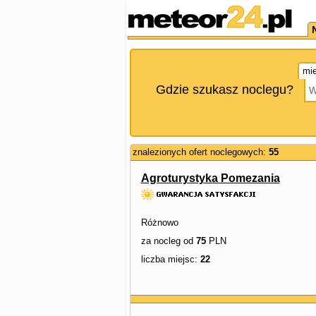
mie
Gdzie szukasz noclegu?
znalezionych ofert noclegowych:
55
Agroturystyka Pomezania
Różnowo
za nocleg od
75
PLN
liczba miejsc:
22