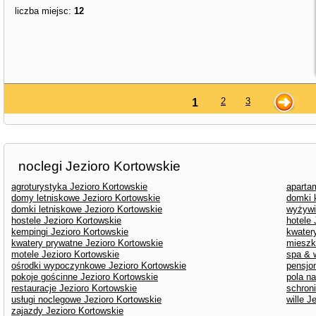
liczba miejsc:
12
2
3
1
noclegi Jezioro Kortowskie
agroturystyka Jezioro Kortowskie
aparta
domy letniskowe Jezioro Kortowskie
domki 
domki letniskowe Jezioro Kortowskie
wyżywi
hostele Jezioro Kortowskie
hotele 
kempingi Jezioro Kortowskie
kwater
kwatery prywatne Jezioro Kortowskie
mieszk
motele Jezioro Kortowskie
spa & 
ośrodki wypoczynkowe Jezioro Kortowskie
pensjo
pokoje gościnne Jezioro Kortowskie
pola n
restauracje Jezioro Kortowskie
schron
usługi noclegowe Jezioro Kortowskie
wille J
zajazdy Jezioro Kortowskie