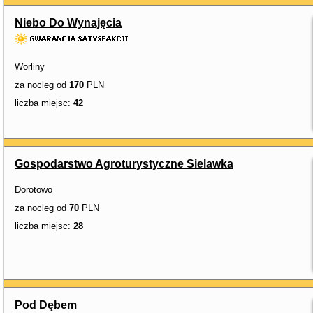
Niebo Do Wynajęcia
Worliny
za nocleg od
170
PLN
liczba miejsc:
42
Gospodarstwo Agroturystyczne Sielawka
Dorotowo
za nocleg od
70
PLN
liczba miejsc:
28
Pod Dębem