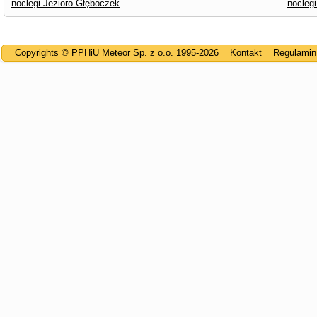
noclegi Jezioro Głęboczek
nocleg
Copyrights © PPHiU Meteor Sp. z o.o. 1995-2026
Kontakt
Regulamin