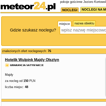
pokoje gościnne Jezioro Kortows
NOCLEGI NA M
NOCLEGI
nazwa obiektu
miejsce
Gdzie szukasz noclegu?
znalezionych ofert noclegowych:
76
Hotelik Wulpink Majdy Olsztyn
Majdy
za nocleg od
150
PLN
liczba miejsc:
48