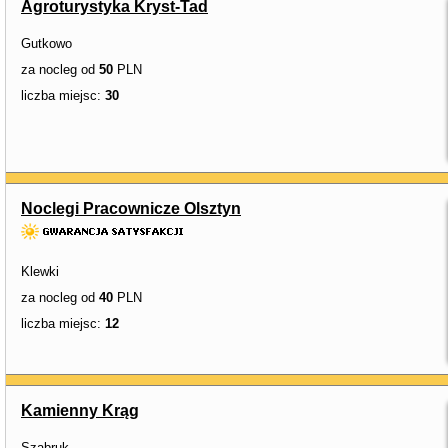
Agroturystyka Kryst-Tad
Gutkowo
za nocleg od
50
PLN
liczba miejsc:
30
Noclegi Pracownicze Olsztyn
Klewki
za nocleg od
40
PLN
liczba miejsc:
12
Kamienny Krąg
Sząbruk