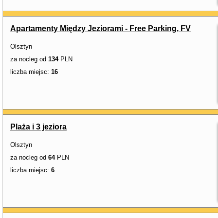
Apartamenty Między Jeziorami - Free Parking, FV
Olsztyn
za nocleg od
134
PLN
liczba miejsc:
16
Plaża i 3 jeziora
Olsztyn
za nocleg od
64
PLN
liczba miejsc:
6