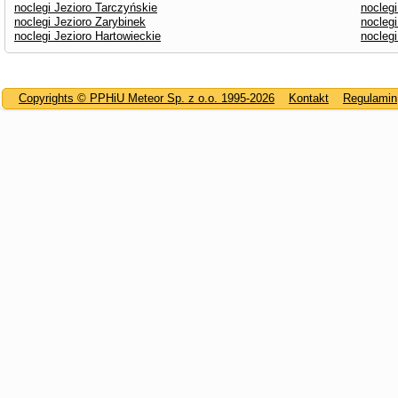
noclegi Jezioro Tarczyńskie
noclegi
noclegi Jezioro Zarybinek
nocleg
noclegi Jezioro Hartowieckie
noclegi
Copyrights © PPHiU Meteor Sp. z o.o. 1995-2026
Kontakt
Regulamin