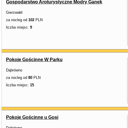
Gospodarstwo Aroturystyczne Modry Ganek
Gierzwałd
za nocleg od
102
PLN
liczba miejsc:
9
Pokoje Gościnne W Parku
Dąbrówno
za nocleg od
80
PLN
liczba miejsc:
15
Pokoje Gościnne u Gosi
Dąbrówno