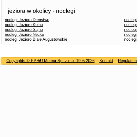
jeziora w okolicy - noclegi
noclegi Jezioro Dreństwo
noclegi
noclegi Jezioro Kolno
noclegi
noclegi Jezioro Sajno
nocleg
noclegi Jezioro Necko
noclegi
noclegi Jezioro Białe Augustowskie
noclegi
Copyrights © PPHiU Meteor Sp. z o.o. 1995-2026
Kontakt
Regulamin