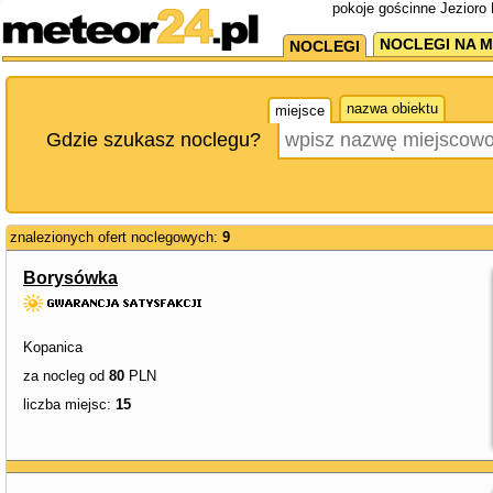
pokoje gościnne Jezioro 
NOCLEGI NA M
NOCLEGI
nazwa obiektu
miejsce
Gdzie szukasz noclegu?
znalezionych ofert noclegowych:
9
Borysówka
Kopanica
za nocleg od
80
PLN
liczba miejsc:
15