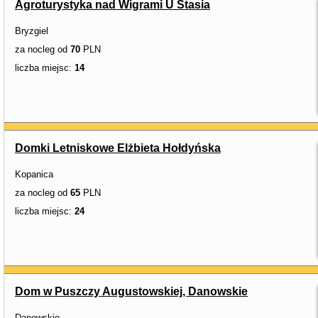
Agroturystyka nad Wigrami U Stasia
Bryzgiel
za nocleg od
70
PLN
liczba miejsc:
14
Domki Letniskowe Elżbieta Hołdyńska
Kopanica
za nocleg od
65
PLN
liczba miejsc:
24
Dom w Puszczy Augustowskiej, Danowskie
Danowskie