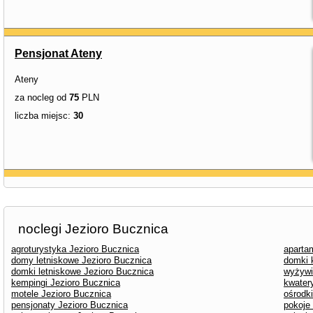
Pensjonat Ateny
Ateny
za nocleg od
75
PLN
liczba miejsc:
30
noclegi Jezioro Bucznica
agroturystyka Jezioro Bucznica
aparta
domy letniskowe Jezioro Bucznica
domki 
domki letniskowe Jezioro Bucznica
wyżywi
kempingi Jezioro Bucznica
kwater
motele Jezioro Bucznica
ośrodk
pensjonaty Jezioro Bucznica
pokoje