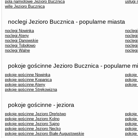
pola namiotowe Jezioro Bucznica
usługi
wille Jezioro Bucznica
noclegi Jezioro Bucznica - popularne miasta
noclegi Nowinka
nocleg
noclegi Ateny
noclegi
noclegi Danowskie
nocleg
noclegi Tobołowo
noclegi
noclegi Walne
nocleg
pokoje gościnne Jezioro Bucznica - popularne m
pokoje gościnne Nowinka
pokoje
pokoje gościnne Kopanica
pokoje
pokoje gościnne Ateny
pokoje
pokoje gościnne Strękowizna
pokoje gościnne - jeziora
pokoje gościnne Jezioro Dreństwo
pokoje
pokoje gościnne Jezioro Kolno
pokoje
pokoje gościnne Jezioro Sajno
pokoje
pokoje gościnne Jezioro Necko
pokoje
pokoje gościnne Jezioro Białe Augustowskie
pokoje 