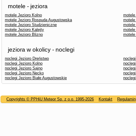
motele - jeziora
motele Jezioro Kolno
motele
motele Jezioro Rospuda Augustowska
motele
motele Jezioro Studzieniczne
motele
motele Jezioro Kalejty
motele
motele Jezioro Blizno
motele
jeziora w okolicy - noclegi
noclegi Jezioro Dreństwo
noclegi
noclegi Jezioro Kolno
noclegi
noclegi Jezioro Sajno
nocleg
noclegi Jezioro Necko
noclegi
noclegi Jezioro Białe Augustowskie
noclegi
Copyrights © PPHiU Meteor Sp. z o.o. 1995-2026
Kontakt
Regulamin