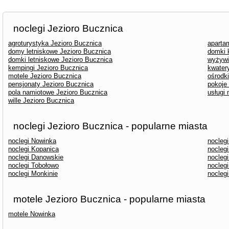
noclegi Jezioro Bucznica
agroturystyka Jezioro Bucznica
aparta
domy letniskowe Jezioro Bucznica
domki 
domki letniskowe Jezioro Bucznica
wyżywi
kempingi Jezioro Bucznica
kwater
motele Jezioro Bucznica
ośrodk
pensjonaty Jezioro Bucznica
pokoje
pola namiotowe Jezioro Bucznica
usługi
wille Jezioro Bucznica
noclegi Jezioro Bucznica - popularne miasta
noclegi Nowinka
noclegi
noclegi Kopanica
noclegi
noclegi Danowskie
nocleg
noclegi Tobołowo
noclegi
noclegi Monkinie
nocleg
motele Jezioro Bucznica - popularne miasta
motele Nowinka