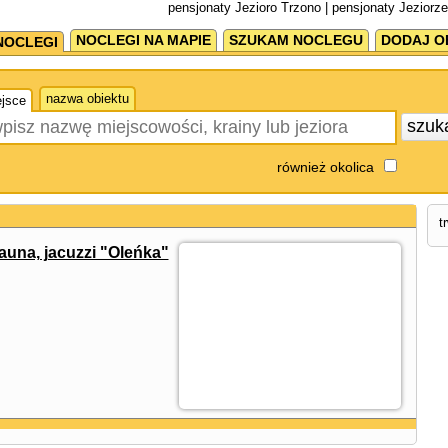
pensjonaty Jezioro Trzono | pensjonaty Jeziorz
NOCLEGI NA MAPIE
SZUKAM NOCLEGU
DODAJ O
NOCLEGI
nazwa obiektu
jsce
szuk
również okolica
t
una, jacuzzi "Oleńka"