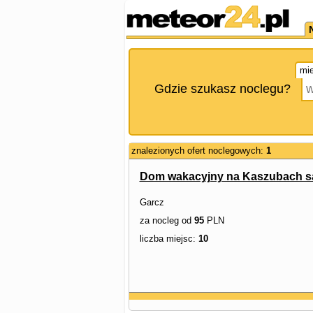
mie
Gdzie szukasz noclegu?
znalezionych ofert noclegowych:
1
Dom wakacyjny na Kaszubach sa
Garcz
za nocleg od
95
PLN
liczba miejsc:
10