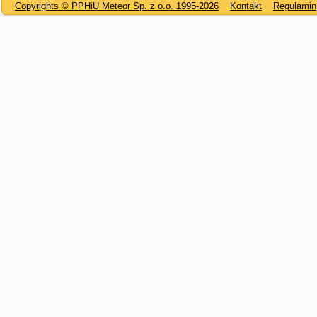
Copyrights © PPHiU Meteor Sp. z o.o. 1995-2026
Kontakt
Regulamin