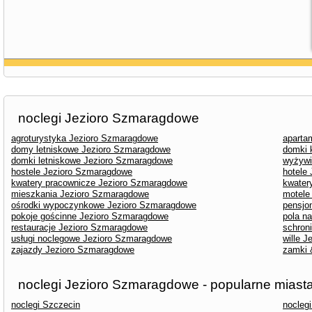
noclegi Jezioro Szmaragdowe
agroturystyka Jezioro Szmaragdowe
aparta
domy letniskowe Jezioro Szmaragdowe
domki 
domki letniskowe Jezioro Szmaragdowe
wyżywi
hostele Jezioro Szmaragdowe
hotele
kwatery pracownicze Jezioro Szmaragdowe
kwater
mieszkania Jezioro Szmaragdowe
motele
ośrodki wypoczynkowe Jezioro Szmaragdowe
pensjo
pokoje gościnne Jezioro Szmaragdowe
pola n
restauracje Jezioro Szmaragdowe
schron
usługi noclegowe Jezioro Szmaragdowe
wille 
zajazdy Jezioro Szmaragdowe
zamki 
noclegi Jezioro Szmaragdowe - popularne miast
noclegi Szczecin
nocleg