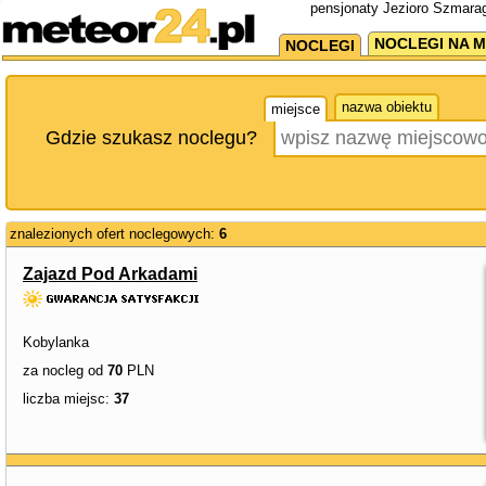
pensjonaty Jezioro Szmara
NOCLEGI NA M
NOCLEGI
nazwa obiektu
miejsce
Gdzie szukasz noclegu?
znalezionych ofert noclegowych:
6
Zajazd Pod Arkadami
Kobylanka
za nocleg od
70
PLN
liczba miejsc:
37