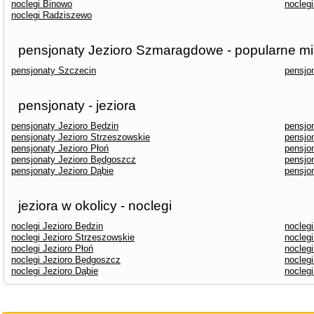
noclegi Binowo
nocleg
noclegi Radziszewo
pensjonaty Jezioro Szmaragdowe - popularne mi
pensjonaty Szczecin
pensjo
pensjonaty - jeziora
pensjonaty Jezioro Będzin
pensjo
pensjonaty Jezioro Strzeszowskie
pensjo
pensjonaty Jezioro Płoń
pensjo
pensjonaty Jezioro Będgoszcz
pensjo
pensjonaty Jezioro Dąbie
pensjo
jeziora w okolicy - noclegi
noclegi Jezioro Będzin
nocleg
noclegi Jezioro Strzeszowskie
nocleg
noclegi Jezioro Płoń
noclegi
noclegi Jezioro Będgoszcz
noclegi
noclegi Jezioro Dąbie
noclegi