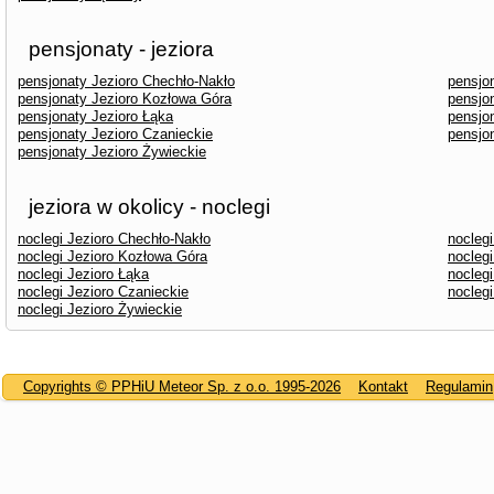
pensjonaty - jeziora
pensjonaty Jezioro Chechło-Nakło
pensjo
pensjonaty Jezioro Kozłowa Góra
pensjo
pensjonaty Jezioro Łąka
pensjo
pensjonaty Jezioro Czanieckie
pensjo
pensjonaty Jezioro Żywieckie
jeziora w okolicy - noclegi
noclegi Jezioro Chechło-Nakło
nocleg
noclegi Jezioro Kozłowa Góra
noclegi
noclegi Jezioro Łąka
nocleg
noclegi Jezioro Czanieckie
nocleg
noclegi Jezioro Żywieckie
Copyrights © PPHiU Meteor Sp. z o.o. 1995-2026
Kontakt
Regulamin