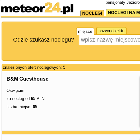
pensjonaty Jezioro
NOCLEGI NA M
NOCLEGI
nazwa obiektu
miejsce
Gdzie szukasz noclegu?
znalezionych ofert noclegowych:
5
B&M Guesthouse
Oświęcim
za nocleg od
65
PLN
liczba miejsc:
65