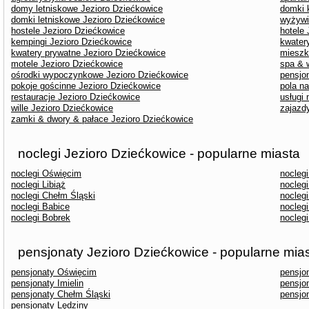
domy letniskowe Jezioro Dziećkowice
domki 
domki letniskowe Jezioro Dziećkowice
wyżywi
hostele Jezioro Dziećkowice
hotele
kempingi Jezioro Dziećkowice
kwater
kwatery prywatne Jezioro Dziećkowice
mieszk
motele Jezioro Dziećkowice
spa & 
ośrodki wypoczynkowe Jezioro Dziećkowice
pensjo
pokoje gościnne Jezioro Dziećkowice
pola n
restauracje Jezioro Dziećkowice
usługi
wille Jezioro Dziećkowice
zajazd
zamki & dwory & pałace Jezioro Dziećkowice
noclegi Jezioro Dziećkowice - popularne miasta
noclegi Oświęcim
nocleg
noclegi Libiąż
nocleg
noclegi Chełm Śląski
noclegi
noclegi Babice
nocleg
noclegi Bobrek
nocleg
pensjonaty Jezioro Dziećkowice - popularne mia
pensjonaty Oświęcim
pensjo
pensjonaty Imielin
pensjo
pensjonaty Chełm Śląski
pensjon
pensjonaty Lędziny