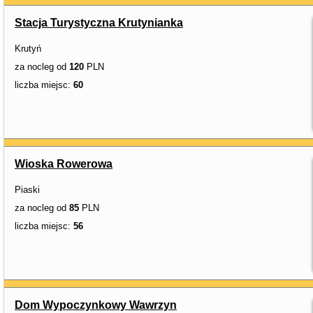
Stacja Turystyczna Krutynianka
Krutyń
za nocleg od
120
PLN
liczba miejsc:
60
Wioska Rowerowa
Piaski
za nocleg od
85
PLN
liczba miejsc:
56
Dom Wypoczynkowy Wawrzyn