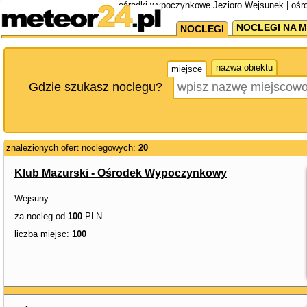
ośrodki wypoczynkowe Jezioro Wejsunek | ośr
NOCLEGI NA M
NOCLEGI
nazwa obiektu
miejsce
Gdzie szukasz noclegu?
znalezionych ofert noclegowych:
20
Klub Mazurski - Ośrodek Wypoczynkowy
Wejsuny
za nocleg od
100
PLN
liczba miejsc:
100