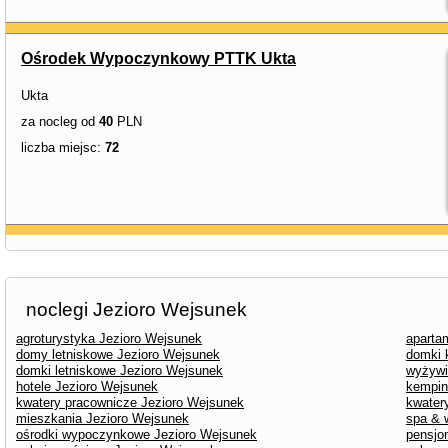
Ośrodek Wypoczynkowy PTTK Ukta
Ukta
za nocleg od
40
PLN
liczba miejsc:
72
noclegi Jezioro Wejsunek
agroturystyka Jezioro Wejsunek
aparta
domy letniskowe Jezioro Wejsunek
domki 
domki letniskowe Jezioro Wejsunek
wyżywi
hotele Jezioro Wejsunek
kempin
kwatery pracownicze Jezioro Wejsunek
kwater
mieszkania Jezioro Wejsunek
spa & 
ośrodki wypoczynkowe Jezioro Wejsunek
pensjo