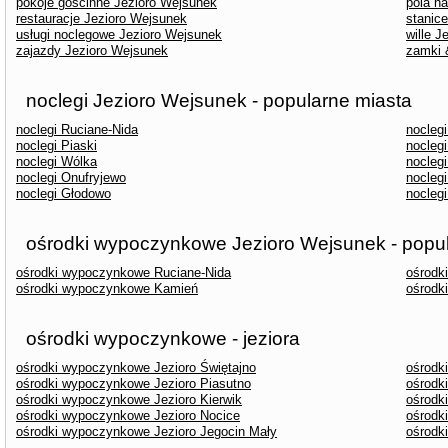
pokoje gościnne Jezioro Wejsunek
pola n
restauracje Jezioro Wejsunek
stanic
usługi noclegowe Jezioro Wejsunek
wille J
zajazdy Jezioro Wejsunek
zamki 
noclegi Jezioro Wejsunek - popularne miasta
noclegi Ruciane-Nida
nocleg
noclegi Piaski
nocleg
noclegi Wólka
nocleg
noclegi Onufryjewo
noclegi
noclegi Głodowo
nocleg
ośrodki wypoczynkowe Jezioro Wejsunek - popul
ośrodki wypoczynkowe Ruciane-Nida
ośrodk
ośrodki wypoczynkowe Kamień
ośrodk
ośrodki wypoczynkowe - jeziora
ośrodki wypoczynkowe Jezioro Świętajno
ośrodk
ośrodki wypoczynkowe Jezioro Piasutno
ośrodk
ośrodki wypoczynkowe Jezioro Kierwik
ośrodk
ośrodki wypoczynkowe Jezioro Nocice
ośrodk
ośrodki wypoczynkowe Jezioro Jegocin Mały
ośrodk