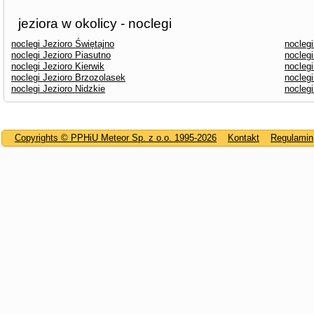
jeziora w okolicy - noclegi
noclegi Jezioro Świętajno
noclegi
noclegi Jezioro Piasutno
nocleg
noclegi Jezioro Kierwik
noclegi
noclegi Jezioro Brzozolasek
noclegi
noclegi Jezioro Nidzkie
noclegi
Copyrights © PPHiU Meteor Sp. z o.o. 1995-2026
Kontakt
Regulamin