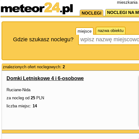
mieszkania 
NOCLEGI NA M
NOCLEGI
nazwa obiektu
miejsce
Gdzie szukasz noclegu?
znalezionych ofert noclegowych:
2
Domki Letniskowe 4 i 6-osobowe
Ruciane-Nida
za nocleg od
25
PLN
liczba miejsc:
14