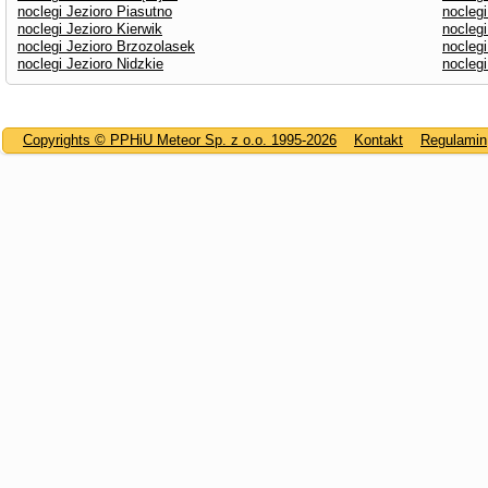
noclegi Jezioro Piasutno
nocleg
noclegi Jezioro Kierwik
noclegi
noclegi Jezioro Brzozolasek
noclegi
noclegi Jezioro Nidzkie
noclegi
Copyrights © PPHiU Meteor Sp. z o.o. 1995-2026
Kontakt
Regulamin