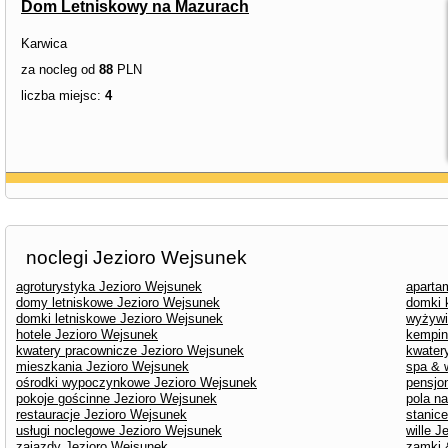
Dom Letniskowy na Mazurach
Karwica
za nocleg od
88
PLN
liczba miejsc:
4
noclegi Jezioro Wejsunek
agroturystyka Jezioro Wejsunek
aparta
domy letniskowe Jezioro Wejsunek
domki 
domki letniskowe Jezioro Wejsunek
wyżywi
hotele Jezioro Wejsunek
kempin
kwatery pracownicze Jezioro Wejsunek
kwater
mieszkania Jezioro Wejsunek
spa & 
ośrodki wypoczynkowe Jezioro Wejsunek
pensjo
pokoje gościnne Jezioro Wejsunek
pola n
restauracje Jezioro Wejsunek
stanic
usługi noclegowe Jezioro Wejsunek
wille J
zajazdy Jezioro Wejsunek
zamki 