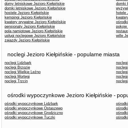
domy letniskowe Jezioro Kiełpińskie
domki 
domki letniskowe Jezioro Kiełpińskie
wyżywie
hostele Jezioro Kiełpińskie
hotele 
kempingi Jezioro Kiełpińskie
kwatery
kwatery prywatne Jezioro Kiełpińskie
ośrodk
pensjonaty Jezioro Kiełpińskie
pokoje 
pola namiotowe Jezioro Kiełpińskie
restaur
usługi noclegowe Jezioro Kiełpińskie
wille J
zajazdy Jezioro Kiełpińskie
noclegi Jezioro Kiełpińskie - popularne miasta
noclegi Lidzbark
nocleg
noclegi Brzozie
nocleg
noclegi Wielkie Leźno
nocleg
noclegi Mortęgi
nocleg
noclegi Trzcin
noclegi
ośrodki wypoczynkowe Jezioro Kiełpińskie - pop
ośrodki wypoczynkowe Lidzbark
ośrodk
ośrodki wypoczynkowe Ostaszewo
ośrodk
ośrodki wypoczynkowe Grodziczno
ośrodk
ośrodki wypoczynkowe Tuczki
ośrodk