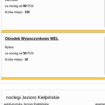
za nocleg od
80
PLN
liczba miejsc:
150
Ośrodek Wypoczynkowy WEL
Rybno
za nocleg od
50
PLN
liczba miejsc:
18
noclegi Jezioro Kiełpińskie
agroturystyka Jezioro Kiełpińskie
apartam