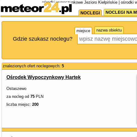
ośrodki wypoczynkowe Jezioro Kiełpińskie | ośrodki
NOCLEGI NA M
NOCLEGI
nazwa obiektu
miejsce
Gdzie szukasz noclegu?
znalezionych ofert noclegowych:
5
Ośrodek Wypoczynkowy Hartek
Ostaszewo
za nocleg od
75
PLN
liczba miejsc:
200