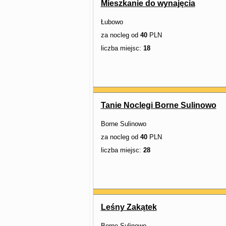
Mieszkanie do wynajęcia
Łubowo
za nocleg od
40
PLN
liczba miejsc:
18
Tanie Noclegi Borne Sulinowo
Borne Sulinowo
za nocleg od
40
PLN
liczba miejsc:
28
Leśny Zakątek
Borne Sulinowo