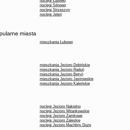
noclegi Łubowo
noclegi Silnowo
noclegi Strzeszyn
noclegi Jeleń
opularne miasta
mieszkania Łubowo
mieszkania Jezioro Dobińskie
mieszkania Jezioro Raduń
mieszkania Jezioro Betyń
mieszkania Jezioro Jastrowskie
mieszkania Jezioro Kaleńskie
noclegi Jezioro Nakielno
noclegi Jezioro Witankowskie
noclegi Jezioro Zamkowe
noclegi Jezioro Zaleskie
noclegi Jezioro Machliny Duże