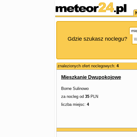
mie
Gdzie szukasz noclegu?
znalezionych ofert noclegowych:
4
Mieszkanie Dwupokojowe
Borne Sulinowo
za nocleg od
35
PLN
liczba miejsc:
4