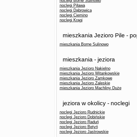
noclegi Borne Sulinowo
noclegi Piława
noclegi Dąbrowica
noclegi Ciemino
noclegi Krągi
mieszkania Jezioro Pile - p
mieszkania Borne Sulinowo
mieszkania - jeziora
mieszkania Jezioro Nakielno
mieszkania Jezioro Witankowskie
mieszkania Jezioro Zamkowe
mieszkania Jezioro Zaleskie
mieszkania Jezioro Machliny Duże
jeziora w okolicy - noclegi
noclegi Jezioro Rudnickie
noclegi Jezioro Dobińskie
noclegi Jezioro Raduń
noclegi Jezioro Betyń
noclegi Jezioro Jastrowskie