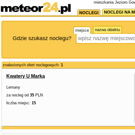
mieszkania Jezioro Gow
NOCLEGI NA M
NOCLEGI
nazwa obiektu
miejsce
Gdzie szukasz noclegu?
znalezionych ofert noclegowych:
1
Kwatery U Marka
Lemany
za nocleg od
35
PLN
liczba miejsc:
15