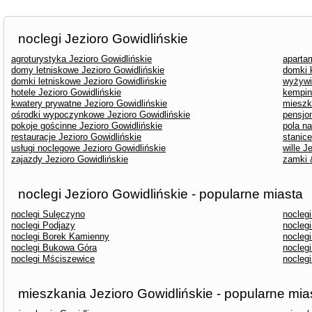
noclegi Jezioro Gowidlińskie
agroturystyka Jezioro Gowidlińskie
aparta
domy letniskowe Jezioro Gowidlińskie
domki 
domki letniskowe Jezioro Gowidlińskie
wyżywi
hotele Jezioro Gowidlińskie
kempin
kwatery prywatne Jezioro Gowidlińskie
mieszk
ośrodki wypoczynkowe Jezioro Gowidlińskie
pensjon
pokoje gościnne Jezioro Gowidlińskie
pola n
restauracje Jezioro Gowidlińskie
stanice
usługi noclegowe Jezioro Gowidlińskie
wille J
zajazdy Jezioro Gowidlińskie
zamki 
noclegi Jezioro Gowidlińskie - popularne miasta
noclegi Sulęczyno
noclegi
noclegi Podjazy
nocleg
noclegi Borek Kamienny
nocleg
noclegi Bukowa Góra
nocleg
noclegi Mściszewice
nocleg
mieszkania Jezioro Gowidlińskie - popularne mia