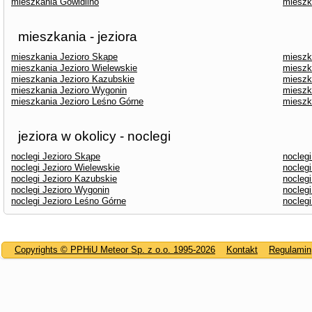
mieszkania Gowidlino
mieszk
mieszkania - jeziora
mieszkania Jezioro Skąpe
mieszk
mieszkania Jezioro Wielewskie
mieszk
mieszkania Jezioro Kazubskie
mieszk
mieszkania Jezioro Wygonin
mieszk
mieszkania Jezioro Leśno Górne
mieszk
jeziora w okolicy - noclegi
noclegi Jezioro Skąpe
noclegi
noclegi Jezioro Wielewskie
nocleg
noclegi Jezioro Kazubskie
nocleg
noclegi Jezioro Wygonin
noclegi
noclegi Jezioro Leśno Górne
noclegi
Copyrights © PPHiU Meteor Sp. z o.o. 1995-2026
Kontakt
Regulamin