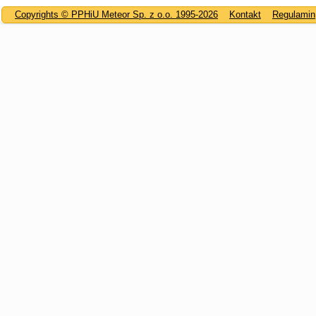
Copyrights © PPHiU Meteor Sp. z o.o. 1995-2026
Kontakt
Regulamin