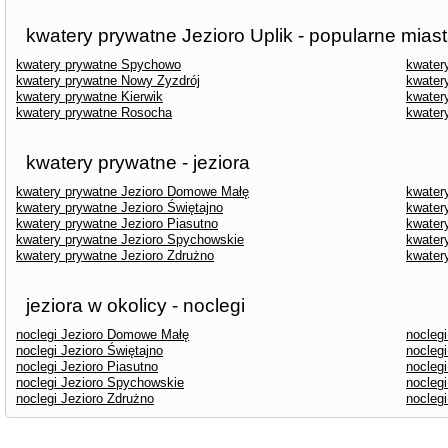
kwatery prywatne Jezioro Uplik - popularne mias
kwatery prywatne Spychowo
kwater
kwatery prywatne Nowy Zyzdrój
kwater
kwatery prywatne Kierwik
kwater
kwatery prywatne Rosocha
kwater
kwatery prywatne - jeziora
kwatery prywatne Jezioro Domowe Małę
kwater
kwatery prywatne Jezioro Świętajno
kwatery
kwatery prywatne Jezioro Piasutno
kwater
kwatery prywatne Jezioro Spychowskie
kwater
kwatery prywatne Jezioro Zdrużno
kwater
jeziora w okolicy - noclegi
noclegi Jezioro Domowe Małę
nocleg
noclegi Jezioro Świętajno
noclegi
noclegi Jezioro Piasutno
nocleg
noclegi Jezioro Spychowskie
noclegi
noclegi Jezioro Zdrużno
nocleg