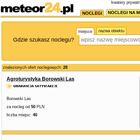
kwatery prywatn
NOCLEGI NA M
NOCLEGI
nazwa obiektu
miejsce
Gdzie szukasz noclegu?
znalezionych ofert noclegowych:
28
Agroturystyka Borowski Las
Borowski Las
za nocleg od
50
PLN
liczba miejsc:
40