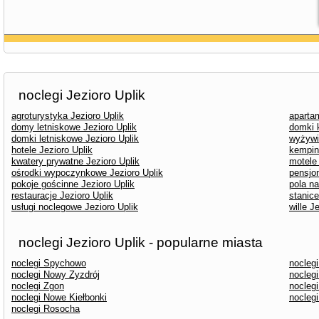
noclegi Jezioro Uplik
agroturystyka Jezioro Uplik
aparta
domy letniskowe Jezioro Uplik
domki 
domki letniskowe Jezioro Uplik
wyżywi
hotele Jezioro Uplik
kemping
kwatery prywatne Jezioro Uplik
motele 
ośrodki wypoczynkowe Jezioro Uplik
pensjon
pokoje gościnne Jezioro Uplik
pola n
restauracje Jezioro Uplik
stanice
usługi noclegowe Jezioro Uplik
wille J
noclegi Jezioro Uplik - popularne miasta
noclegi Spychowo
noclegi
noclegi Nowy Zyzdrój
noclegi
noclegi Zgon
noclegi
noclegi Nowe Kiełbonki
nocleg
noclegi Rosocha