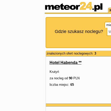
mie
Gdzie szukasz noclegu?
znalezionych ofert noclegowych:
3
Hotel Habenda **
Krutyń
za nocleg od
90
PLN
liczba miejsc:
65