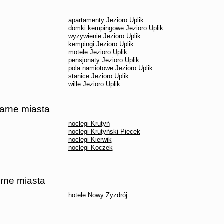
apartamenty Jezioro Uplik
domki kempingowe Jezioro Uplik
wyżywienie Jezioro Uplik
kempingi Jezioro Uplik
motele Jezioro Uplik
pensjonaty Jezioro Uplik
pola namiotowe Jezioro Uplik
stanice Jezioro Uplik
wille Jezioro Uplik
larne miasta
noclegi Krutyń
noclegi Krutyński Piecek
noclegi Kierwik
noclegi Koczek
arne miasta
hotele Nowy Zyzdrój