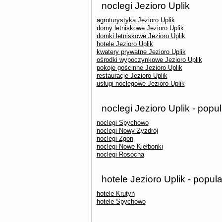
noclegi Jezioro Uplik
agroturystyka Jezioro Uplik
domy letniskowe Jezioro Uplik
domki letniskowe Jezioro Uplik
hotele Jezioro Uplik
kwatery prywatne Jezioro Uplik
ośrodki wypoczynkowe Jezioro Uplik
pokoje gościnne Jezioro Uplik
restauracje Jezioro Uplik
usługi noclegowe Jezioro Uplik
noclegi Jezioro Uplik - popu
noclegi Spychowo
noclegi Nowy Zyzdrój
noclegi Zgon
noclegi Nowe Kiełbonki
noclegi Rosocha
hotele Jezioro Uplik - popul
hotele Krutyń
hotele Spychowo